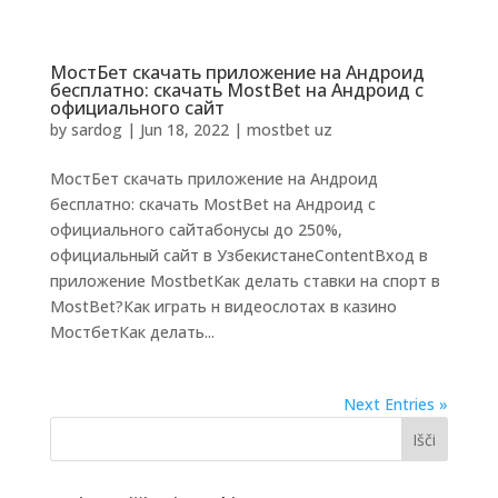
МостБет скачать приложение на Андроид
бесплатно: скачать MostBet на Андроид с
официального сайт
by
sardog
|
Jun 18, 2022
|
mostbet uz
МостБет скачать приложение на Андроид
бесплатно: скачать MostBet на Андроид с
официального сайтабонусы до 250%,
официальный сайт в УзбекистанеContentВход в
приложение MostbetКак делать ставки на спорт в
MostBet?Как играть н видеослотах в казино
МостбетКак делать...
Next Entries »