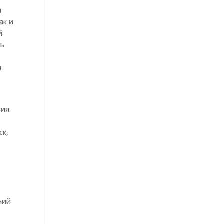
ы
ак и
й
ть
я
ия.
ск,
ний