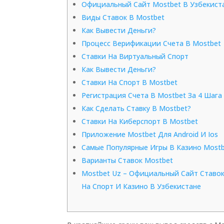
Официальный Сайт Mostbet В Узбекист
Виды Ставок В Mostbet
Как Вывести Деньги?
Процесс Верификации Счета В Mostbet
Ставки На Виртуальный Спорт
Как Вывести Деньги?
Ставки На Спорт В Mostbet
Регистрация Счета В Mostbet За 4 Шага
Как Сделать Ставку В Mostbet?
Ставки На Киберспорт В Mostbet
Приложение Mostbet Для Android И Ios
Самые Популярные Игры В Казино Most
Варианты Ставок Mostbet
Mostbet Uz – Официальный Сайт Ставо
На Спорт И Казино В Узбекистане