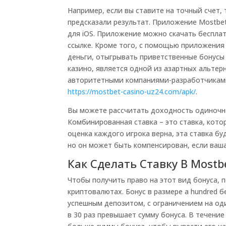
Например, если вы ставите на точный счет,
предсказали результат. Приложение Mostbet 
для iOS. Приложение можно скачать беспла
ссылке. Кроме того, с помощью приложения 
деньги, отыгрывать приветственные бонусы и
казино, является одной из азартных альтер
авторитетными компаниями-разработчиками
https://mostbet-casino-uz24.com/apk/
.
Вы можете рассчитать доходность одиночн
Комбинированная ставка – это ставка, кот
оценка каждого игрока верна, эта ставка бу
но он может быть компенсирован, если ваша
Как Сделать Ставку В Mostb
Чтобы получить право на этот вид бонуса, 
криптовалютах. Бонус в размере a hundred 
успешным депозитом, с ограничением на од
в 30 раз превышает сумму бонуса. В течение