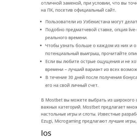
отличной заменой, при условии, что вы то
на ПК, посетив официальный сайт.
Пользователи из Узбекистана могут делат
Подобно предматчевой ставке, опция liv
реального времени.
Чтобы узнать больше о каждом из них и о
потенциальный выигрыш, прочитайте опис
Если вы любите острые ощущения и не хот
времени – лучший вариант из всех возмож
В течение 30 дней после получения бонус
его на свой личный счет.
В Mostbet вы можете выбрать из широкого с
важных категорий. Mostbet предлагает множ
настольные игры и слоты. Известные разраб
Ezugi, Microgaming предлагают лучшие игры,
Ios