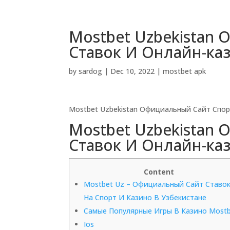
Mostbet Uzbekistan
Ставок И Онлайн-каз
by
sardog
|
Dec 10, 2022
|
mostbet apk
Mostbet Uzbekistan Официальный Сайт Спор
Mostbet Uzbekistan
Ставок И Онлайн-каз
Content
Mostbet Uz – Официальный Сайт Ставо
На Спорт И Казино В Узбекистане
Самые Популярные Игры В Казино Most
Ios