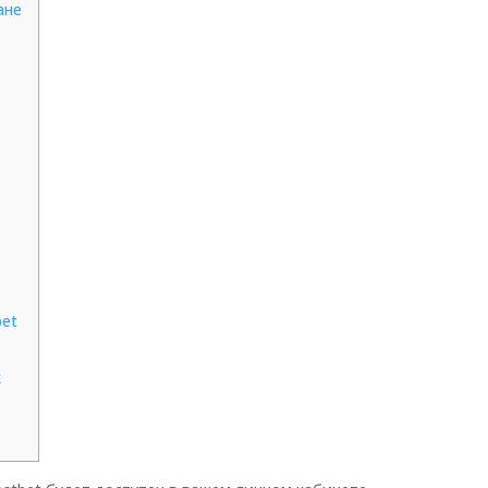
ане
bet
к