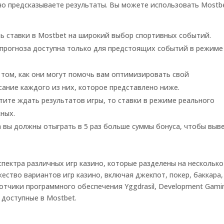
чно предсказываете результаты. Вы можете использовать Mostb
ь ставки в Mostbet на широкий выбор спортивных событий.
e-прогноза доступна только для предстоящих событий в режиме
 том, как они могут помочь вам оптимизировать свой
ание каждого из них, которое представлено ниже.
ите ждать результатов игры, то ставки в режиме реального
ных.
а вы должны отыграть в 5 раз больше суммы бонуса, чтобы выв
пектра различных игр казино, которые разделены на несколько
ество вариантов игр казино, включая джекпот, покер, баккара,
отчики программного обеспечения Yggdrasil, Development Gami
 доступные в Mostbet.