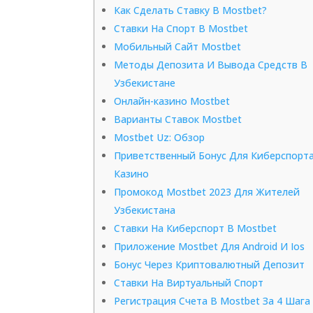
Как Сделать Ставку В Mostbet?
Ставки На Спорт В Mostbet
Мобильный Сайт Mostbet
Методы Депозита И Вывода Средств В
Узбекистане
Онлайн-казино Mostbet
Варианты Ставок Mostbet
Mostbet Uz: Обзор
Приветственный Бонус Для Киберспорт
Казино
Промокод Mostbet 2023 Для Жителей
Узбекистана
Ставки На Киберспорт В Mostbet
Приложение Mostbet Для Android И Ios
Бонус Через Криптовалютный Депозит
Ставки На Виртуальный Спорт
Регистрация Счета В Mostbet За 4 Шага