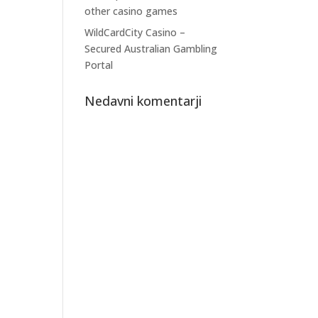
other casino games
WildCardCity Casino –
Secured Australian Gambling
Portal
Nedavni komentarji