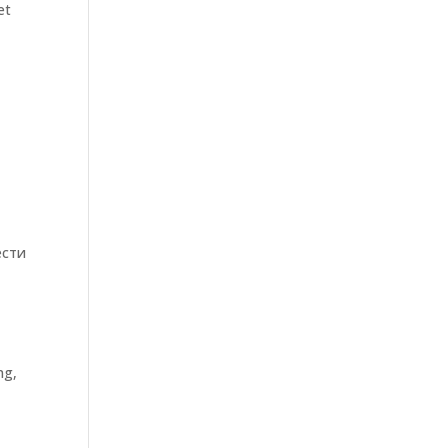
et
ести
ng,