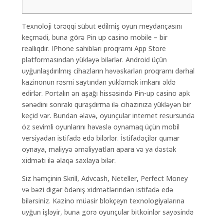
Texnoloji tərəqqi sübut edilmiş oyun meydançasını
keçmədi, buna görə Pin up casino mobile – bir
reallıqdır. IPhone sahibləri proqramı App Store
platformasından yükləyə bilərlər. Android üçün
uyğunlaşdırılmış cihazların həvəskarları proqramı dərhal
kazinonun rəsmi saytından yükləmək imkanı əldə
edirlər. Portalın ən aşağı hissəsində Pin-up casino apk
sənədini sonrakı quraşdırma ilə cihazınıza yükləyən bir
keçid var. Bundan əlavə, oyunçular internet resursunda
öz sevimli oyunlarını həvəslə oynamaq üçün mobil
versiyadan istifadə edə bilərlər. İstifadəçilər qumar
oynaya, maliyyə əməliyyatları apara və ya dəstək
xidməti ilə əlaqə saxlaya bilər.
Siz həmçinin Skrill, Advcash, Neteller, Perfect Money
və bəzi digər ödəniş xidmətlərindən istifadə edə
bilərsiniz. Kazino müasir blokçeyn texnologiyalarına
uyğun işləyir, buna görə oyunçular bitkoinlər sayəsində