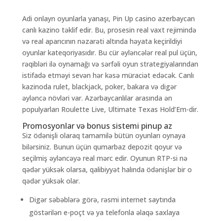
Adi onlayn oyunlarla yanaşı, Pin Up casino azerbaycan
canlı kazino təklif edir. Bu, prosesin real vaxt rejimində
və real aparıcının nəzarəti altında həyata keçirildiyi
oyunlar kateqoriyasıdır. Bu cür əyləncələr real pul üçün,
rəqibləri ilə oynamağı və sərfəli oyun strategiyalarından
istifadə etməyi sevən hər kəsə müraciət edəcək. Canlı
kazinoda rulet, blackjack, poker, bakara və digər
əyləncə növləri var. Azərbaycanlılar arasında ən
populyarları Roulette Live, Ultimate Texas Hold’Em-dir.
Promosyonlar və bonus sistemi pinup az
Siz ödənişli olaraq tamamilə bütün oyunları oynaya
bilərsiniz. Bunun üçün qumarbaz depozit qoyur və
seçilmiş əyləncəyə real mərc edir. Oyunun RTP-si nə
qədər yüksək olarsa, qalibiyyət halında ödənişlər bir o
qədər yüksək olar.
Digər səbəblərə görə, rəsmi internet saytında
göstərilən e-poçt və ya telefonla əlaqə saxlaya