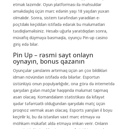
etmək lazımdır. Oyun platforması ilə məhsuldar
əməkdaşlıq üçün mərc edənin yaşı 18 yaşdan yuxarı
olmalıdır. Sonra, sistem tərəfindən yaradılan e-
poçtdakı keçiddən istifadə edərək bu məlumatları
təsdiqləməlisiniz. Hesabı uğurla yaratdıqdan sonra,
müvafiq düyməyə basmaqla, oyunçu Pin-up casino
giriş edə bilər.
Pin Up – rəsmi sayt onlayn
oynayın, bonus qazanın
Oyunçular şanslarını artırmaq üçün ən çox bildikləri
idman növündən istifadə edə bilərlər. Esportun
üstünlüyü onun populyarlığıdır, ona görə də internetdə
qarşıdan gələn matçlar haqqında məlumat tapmaq
asan olacaq. Komandaların statistikası da kifayət
qədər təfərrüatlı olduğundan qarşıdakı matç üçün
proqnoz vermək asan olacaq. Esports yarışları il boyu
keçirilir ki, bu da istənilən vaxt mərc etməyə və
möhkəm mükafat əldə etməyə imkan verir. Onların