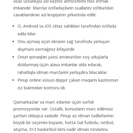
əsas üstünlüyü əsl kazino atmosferini hiss etmək
imkanıdır. Mərclər istifadəçilərin suallarını söhbətdən
cavablandıran əsl krupiyerin şirkətində edilir.
O, Android və iOS cihaz sahibləri tərəfindən istifadə
edilə bilər.
Onu açmaq üçün ekranın sağ tərəfində yerləşən
düyməni sıxmağınız kifayətdir.
Onun qonaqları şəxsi əmanətdən xoş uduşlarla
doldurmaq üçün əlavə imkanlar əldə edərək,
rahatlıqla idman mərclərini yerləşdirə biləcəklər.
Pinup online xüsusi diqqət çəkən məqamı kazinonun
öz bukmeker kontoru idi.
Qumarbazlar və mərc edənlər üçün sərfəli
promosyonlar var. Üstəlik, bonusların mərc edilməsi
şərtləri olduqca sadədir. Pinup az idman tədbirlərinin
böyük bir seçimini bəyənir, hətta Gal futbolu, netbol, ​​
atışma, 3×3 basketbol kimi nadir idman növlərinə