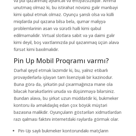
və pul qazanmaq əyləncəli və ehtiyatsızlıqdır. Amma
unutmaq olmaz ki, bu istirahət növünü gəlir mənbəyi
kimi qəbul etmək olmaz. Oyunçu şanslı olsa və külli
miqdarda pul qazana bilsə belə, qumar maliyyə
problemlərinin asan və sürətli həlli kimi qəbul
edilməməlidir. Virtual slotlara sabit və ya daimi gəlir
kimi deyil, boş vaxtlarınızda pul qazanmaq üçün əlavə
fürsət kimi baxılmalıdır.
Pin Up Mobil Proqramı varmı?
Dərhal qeyd etmək lazımdır ki, bu, yalnız etibarlı
provayderlərlə işləyən tam lisenziyalı bir kazinodur.
Buna görə də, şirkətin pul çıxarmağınıza mane ola
biləcək hərəkətlərini unuda və düşünməyə bilərsiniz.
Bundan əlavə, bu şirkət uzun müddətdir ki, bukmeker
kontoru ilə əməkdaşlıq edən çox böyük müştəri
bazasına malikdir. Oyunçuların göstərilən xidmətlərdən
razı qalması faktını internetdəki rəylərdə görmək olar.
Pin-Up saylı bukmeker kontorundakı matçların