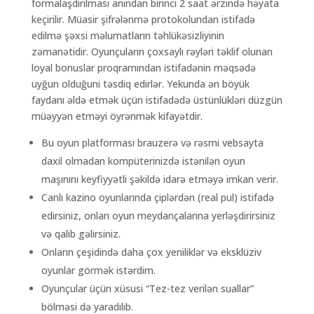
formalaşdırılması anından birinci 2 saat ərzində həyata
keçirilir. Müasir şifrələnmə protokolundan istifadə
edilmə şəxsi məlumatların təhlükəsizliyinin
zəmanətidir. Oyunçuların çoxsaylı rəyləri təklif olunan
loyal bonuslar proqramından istifadənin məqsədə
uyğun olduğuni təsdiq edirlər. Yekunda ən böyük
faydanı əldə etmək üçün istifadədə üstünlükləri düzgün
müəyyən etməyi öyrənmək kifayətdir.
Bu oyun platforması brauzerə və rəsmi vebsayta
daxil olmadan kompüterinizdə istənilən oyun
maşınını keyfiyyətli şəkildə idarə etməyə imkan verir.
Canlı kazino oyunlarında çiplərdən (real pul) istifadə
edirsiniz, onları oyun meydançalarına yerləşdirirsiniz
və qalib gəlirsiniz.
Onların çeşidində daha çox yeniliklər və eksklüziv
oyunlar görmək istərdim.
Oyunçular üçün xüsusi “Tez-tez verilən suallar”
bölməsi də yaradılıb.