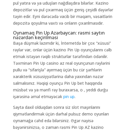
pul yatıra və ya uduşları nağdlaşdıra bilərlər. Kazino
depozitlər və pul çıxarmaq üçün geniş çeşidli dəyərlər
təyin edir. Eyni dərəcədə vacib bir məqam, vəsaitlərin
depozitə qoyulma vaxtı və onların çıxarılmasıdır.
Oynamaq Pin Up Azərbaycan: rəsmi saytın
nəzərdən keçirilməsi
Başa düşmək lazımdır ki, İnternetdə bir çox “xüsusi”
rəylər var, onlar üçün kazino Pin Up oyunçularını cəlb
etmək istəyən rəqib strukturlar tərəfindən ödənilir.
Təxminən Pin Up casino az real oyunçunun rəylərini
pullu və “sifarişlə” ayırmaq üçün bu cür şərhlərin
xarakterik xüsusiyyətlərinə daha yaxından nəzər
salmalısınız. Həqiqi oyunçu Pin Up bet haqqında
müsbət və ya mənfi rəy buraxarsa, o , yeddi durğu
işarəsinə əməl etməyəcək
pin up
.
Sayta daxil olduqdan sonra siz slot maşınlarını
qiymətləndirmək üçün dərhal pulsuz demo oyunları
oynamağa cəhd edə bilərsiniz. Əgər nəyisə
bəyənirsinizsə, o zaman rəsmi Pin Up AZ kazino