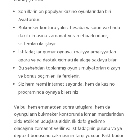
Son illərin ən populyar kazino oyunlarından biri
Aviatordur.
Bukmeker kontoru yalnız hesaba vəsaitin vaxtında
daxil olmasına zəmanət verən etibarlı ödəniş
sistemləri ilə işləyir.
İstifadəçilər qumar oynaya, maliyyə əməliyyatları
apara və ya dəstək xidməti ilə əlaqə saxlaya bilər.
Bu səbəbdən toplanmış oyun simulyatorları dizayn
və bonus seçimləri ilə fərqlənir.
Siz həm rəsmi internet saytında, həm də kazino
proqramında oynaya bilərsiniz.
Və bu, həm əmanətdən sonra uduşlara, həm də
oyunçuların bukmeker kontorunda idman mərclərindən
əldə etdikləri uduşlara aiddir. İlk dəfə gecikmə
olacağına zəmanət verilir və istifadəçinin pulunu və ya
depozit bonusunu çəkməsinin fərqi yoxdur. Fakt budur