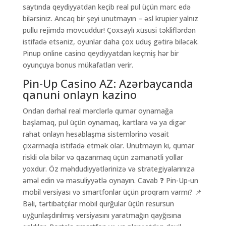
saytında qeydiyyatdan keçib real pul üçün mərc edə
bilərsiniz. Ancaq bir şeyi unutmayın – əsl krupier yalnız
pullu rejimdə mövcuddur! Çoxsaylı xüsusi təkliflərdən
istifadə etsəniz, oyunlar daha çox uduş gətirə biləcək.
Pinup online casino qeydiyyatdan keçmiş hər bir
oyunçuya bonus mükafatları verir.
Pin-Up Casino AZ: Azərbaycanda
qanuni onlayn kazino
Ondan dərhal real mərclərlə qumar oynamağa
başlamaq, pul üçün oynamaq, kartlara və ya digər
rahat onlayn hesablaşma sistemlərinə vəsait
çıxarmaqla istifadə etmək olar. Unutmayın ki, qumar
riskli ola bilər və qazanmaq üçün zəmanətli yollar
yoxdur. Öz məhdudiyyətlərinizə və strategiyalarınıza
əməl edin və məsuliyyətlə oynayın. Cavab ❓ Pin-Up-un
mobil versiyası və smartfonlar üçün proqram varmı? 📌
Bəli, tərtibatçılar mobil qurğular üçün resursun
uyğunlaşdırılmış versiyasını yaratmağın qayğısına