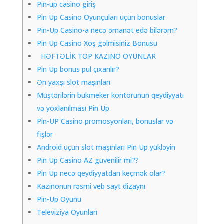
Pin-up casino giriş
Pin Up Casino Oyunçuları üçün bonuslar
Pin-Up Casino-a necə əmanət edə bilərəm?
Pin Up Casino Xoş gəlmisiniz Bonusu
​ ​ HƏFTƏLİK TOP KAZINO OYUNLAR​
Pin Up bonus pul çıxarılır?
Ən yaxşı slot maşınları
Müştərilərin bukmeker kontorunun qeydiyyatı
və yoxlanılması Pin Up
Pin-UP Casino promosyonları, bonuslar və
fişlər
Android üçün slot maşınları Pin Up yükləyin
Pin Up Casino AZ güvenilir mi??
Pin Up necə qeydiyyatdan keçmək olar?
Kazinonun rəsmi veb sayt dizaynı
Pin-Up Oyunu
Televiziya Oyunları