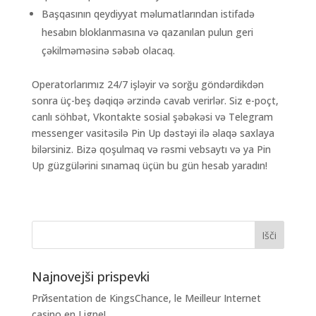
Başqasının qeydiyyat məlumatlarından istifadə
hesabın bloklanmasına və qazanılan pulun geri
çəkilməməsinə səbəb olacaq.
Operatorlarımız 24/7 işləyir və sorğu göndərdikdən
sonra üç-beş dəqiqə ərzində cavab verirlər. Siz e-poçt,
canlı söhbət, Vkontakte sosial şəbəkəsi və Telegram
messenger vasitəsilə Pin Up dəstəyi ilə əlaqə saxlaya
bilərsiniz. Bizə qoşulmaq və rəsmi vebsaytı və ya Pin
Up güzgülərini sınamaq üçün bu gün hesab yaradın!
Najnovejši prispevki
Prйsentation de KingsChance, le Meilleur Internet
casino en Ligne!