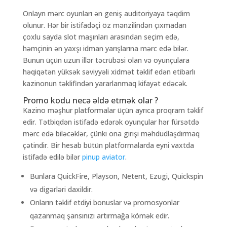
Onlayn mərc oyunları ən geniş auditoriyaya təqdim
olunur. Hər bir istifadəçi öz mənzilindən çıxmadan
çoxlu sayda slot maşınları arasından seçim edə,
həmçinin ən yaxşı idman yarışlarına mərc edə bilər.
Bunun üçün uzun illər təcrübəsi olan və oyunçulara
həqiqətən yüksək səviyyəli xidmət təklif edən etibarlı
kazinonun təklifindən yararlanmaq kifayət edəcək.
Promo kodu necə əldə etmək olar ?
Kazino məşhur platformalar üçün ayrıca proqram təklif
edir. Tətbiqdən istifadə edərək oyunçular hər fürsətdə
mərc edə biləcəklər, çünki ona girişi məhdudlaşdırmaq
çətindir. Bir hesab bütün platformalarda eyni vaxtda
istifadə edilə bilər
pinup aviator
.
Bunlara QuickFire, Playson, Netent, Ezugi, Quickspin
və digərləri daxildir.
Onların təklif etdiyi bonuslar və promosyonlar
qazanmaq şansınızı artırmağa kömək edir.