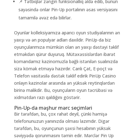
📌 Tətbiqlər zəngin funksionallıq əldə edib, bunun
sayəsində onlar Pin-Up portalının əsas versiyasını
tamamilə əvəz edə bilirlər.
Oyunlar kolleksiyamıza aparıcı oyun studiyalarının ən
yaxşı və ən populyar adları daxildir. PinUp-da biz
oyunçularımıza mümkün olan ən yaxşı dəstəyi təklif
etməkdən qürur duyuruq. Mütəxəssislərdən ibarət
komandamız kazinomuzla bağlı istənilən sualınızda
sizə kömək etməyə hazırdır. Canlı Çat, E-poçt və
Telefon vasitəsilə dəstək təklif edirik PinUp Casino
onlayn kazinolar arasında ən yüksək reytinqlərdən
birinə malikdir. Bu, oyunçuların oyun təcrübəsi və
xidmətdən razı qaldığını göstərir.
Pin-Up-da məşhur mərc seçimləri
Bir tərəfdən, bu, çox rahat deyil, çünki həmişə
telefonunuzun yanınızda olması lazımdır. Digər
tərəfdən, bu, oyunçunun şəxsi hesabının yüksək
səviyyədə qorunmasını təmin edir. Mərclər Pin Up