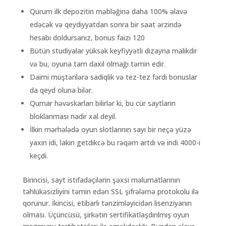
Qurum ilk depozitin məbləğinə daha 100% əlavə
edəcək və qeydiyyatdan sonra bir saat ərzində
hesabı doldursanız, bonus faizi 120
Bütün studiyalar yüksək keyfiyyətli dizayna malikdir
və bu, oyuna tam daxil olmağı təmin edir.
Daimi müştərilərə sadiqlik və tez-tez fərdi bonuslar
da qeyd oluna bilər.
Qumar həvəskarları bilirlər ki, bu cür saytların
bloklanması nadir xal deyil.
İlkin mərhələdə oyun slotlarının sayı bir neçə yüzə
yaxın idi, lakin getdikcə bu rəqəm artdı və indi 4000-i
keçdi.
Birincisi, sayt istifadəçilərin şəxsi məlumatlarının
təhlükəsizliyini təmin edən SSL şifrələmə protokolu ilə
qorunur. İkincisi, etibarlı tənzimləyicidən lisenziyanın
olması. Üçüncüsü, şirkətin sertifikatlaşdırılmış oyun