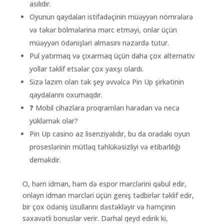
asılıdır.
Oyunun qaydaları istifadəçinin müəyyən nömrələrə
və təkər bölmələrinə mərc etməyi, onlar üçün
müəyyən ödənişləri almasını nəzərdə tutur.
Pul yatırmaq və çıxarmaq üçün daha çox alternativ
yollar təklif etsələr çox yaxşı olardı.
Sizə lazım olan tək şey əvvəlcə Pin Up şirkətinin
qaydalarını oxumaqdır.
❓ Mobil cihazlara proqramları haradan və necə
yükləmək olar?
Pin Up casino az lisenziyalıdır, bu da oradakı oyun
proseslərinin mütləq təhlükəsizliyi və etibarlılığı
deməkdir.
O, həm idman, həm də espor mərclərini qəbul edir,
onlayn idman mərcləri üçün geniş tədbirlər təklif edir,
bir çox ödəniş üsullarını dəstəkləyir və həmçinin
səxavətli bonuslar verir. Dərhal qeyd edirik ki,