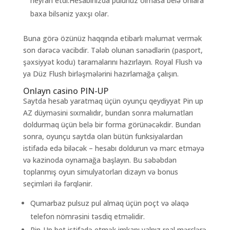
heyran etdi.Hesabınızda pulunuz olmasa belə onlara
baxa bilsəniz yaxşı olar.
Buna görə özünüz haqqında etibarlı məlumat vermək
son dərəcə vacibdir. Tələb olunan sənədlərin (pasport,
şəxsiyyət kodu) taramalarını hazırlayın. Royal Flush və
ya Düz Flush birləşmələrini hazırlamağa çalışın.
Onlayn casino PIN-UP
Saytda hesab yaratmaq üçün oyunçu qeydiyyat Pin up
AZ düyməsini sıxmalıdır, bundan sonra məlumatları
doldurmaq üçün belə bir forma görünəcəkdir. Bundan
sonra, oyunçu saytda olan bütün funksiyalardan
istifadə edə biləcək – hesabı doldurun və mərc etməyə
və kazinoda oynamağa başlayın. Bu səbəbdən
toplanmış oyun simulyatorları dizayn və bonus
seçimləri ilə fərqlənir.
Qumarbaz pulsuz pul almaq üçün poçt və əlaqə
telefon nömrəsini təsdiq etməlidir.
Pin-Up bet istifadə etmək imkanı yalnız real mərclərə