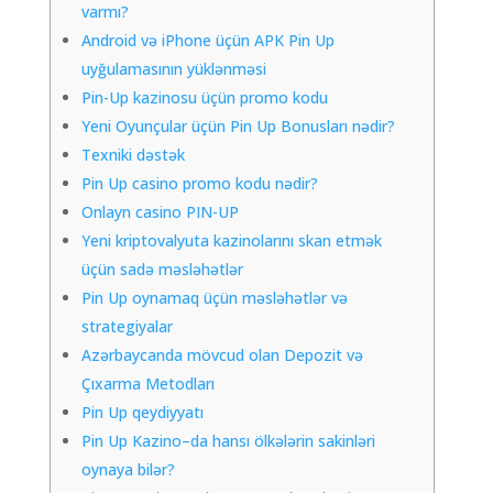
varmı?
Android və iPhone üçün APK Pin Up
uyğulamasının yüklənməsi
Pin-Up kazinosu üçün promo kodu
Yeni Oyunçular üçün Pin Up Bonusları nədir?
Texniki dəstək
Pin Up casino promo kodu nədir?
Onlayn casino PIN-UP
Yeni kriptovalyuta kazinolarını skan etmək
üçün sadə məsləhətlər
Pin Up oynamaq üçün məsləhətlər və
strategiyalar
Azərbaycanda mövcud olan Depozit və
Çıxarma Metodları
Pin Up qeydiyyatı
Pin Up Kazino–da hansı ölkələrin sakinləri
oynaya bilər?