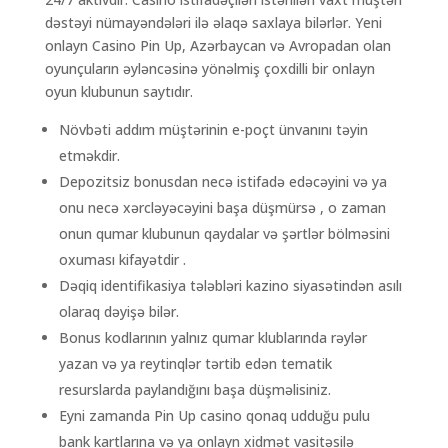
dəstəyi nümayəndələri ilə əlaqə saxlaya bilərlər. Yeni
onlayn Casino Pin Up, Azərbaycan və Avropadan olan
oyunçuların əyləncəsinə yönəlmiş çoxdilli bir onlayn
oyun klubunun saytıdır.
Növbəti addım müştərinin e-poçt ünvanını təyin
etməkdir.
Depozitsiz bonusdan necə istifadə edəcəyini və ya
onu necə xərcləyəcəyini başa düşmürsə , o zaman
onun qumar klubunun qaydalar və şərtlər bölməsini
oxuması kifayətdir .
Dəqiq identifikasiya tələbləri kazino siyasətindən asılı
olaraq dəyişə bilər.
Bonus kodlarının yalnız qumar klublarında rəylər
yazan və ya reytinqlər tərtib edən tematik
resurslarda paylandığını başa düşməlisiniz.
Eyni zamanda Pin Up casino qonaq udduğu pulu
bank kartlarına və ya onlayn xidmət vasitəsilə