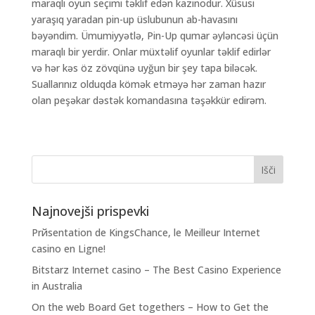
maraqlı oyun seçimi təklif edən kazinodur. Xüsusi
yaraşıq yaradan pin-up üslubunun ab-havasını
bəyəndim. Ümumiyyətlə, Pin-Up qumar əyləncəsi üçün
maraqlı bir yerdir. Onlar müxtəlif oyunlar təklif edirlər
və hər kəs öz zövqünə uyğun bir şey tapa biləcək.
Suallarınız olduqda kömək etməyə hər zaman hazır
olan peşəkar dəstək komandasına təşəkkür edirəm.
Najnovejši prispevki
Prйsentation de KingsChance, le Meilleur Internet
casino en Ligne!
Bitstarz Internet casino – The Best Casino Experience
in Australia
On the web Board Get togethers – How to Get the