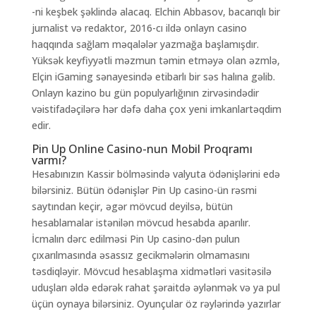
-ni keşbek şəklində alacaq. Elchin Abbasov, bacarıqlı bir
jurnalist və redaktor, 2016-cı ildə onlayn casino
haqqında sağlam məqalələr yazmağa başlamışdır.
Yüksək keyfiyyətli məzmun təmin etməyə olan əzmlə,
Elçin iGaming sənayesində etibarlı bir səs halına gəlib.
Onlayn kazino bu gün populyarlığının zirvəsindədir
vəistifadəçilərə hər dəfə daha çox yeni imkanlartəqdim
edir.
Pin Up Online Casino-nun Mobil Proqramı
varmı?
Hesabınızın Kassir bölməsində valyuta ödənişlərini edə
bilərsiniz. Bütün ödənişlər Pin Up casino-ün rəsmi
saytından keçir, əgər mövcud deyilsə, bütün
hesablamalar istənilən mövcud hesabda aparılır.
İcmalın dərc edilməsi Pin Up casino-dən pulun
çıxarılmasında əsassız gecikmələrin olmamasını
təsdiqləyir. Mövcud hesablaşma xidmətləri vasitəsilə
uduşları əldə edərək rahat şəraitdə əylənmək və ya pul
üçün oynaya bilərsiniz. Oyunçular öz rəylərində yazırlar