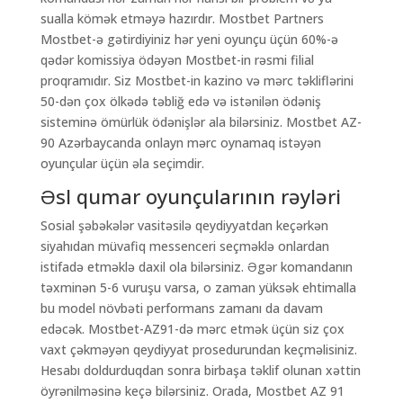
sualla kömək etməyə hazırdır. Mostbet Partners
Mostbet-ə gətirdiyiniz hər yeni oyunçu üçün 60%-ə
qədər komissiya ödəyən Mostbet-in rəsmi filial
proqramıdır. Siz Mostbet-in kazino və mərc təkliflərini
50-dən çox ölkədə təbliğ edə və istənilən ödəniş
sisteminə ömürlük ödənişlər ala bilərsiniz. Mostbet AZ-
90 Azərbaycanda onlayn mərc oynamaq istəyən
oyunçular üçün əla seçimdir.
Əsl qumar oyunçularının rəyləri
Sosial şəbəkələr vasitəsilə qeydiyyatdan keçərkən
siyahıdan müvafiq messenceri seçməklə onlardan
istifadə etməklə daxil ola bilərsiniz. Əgər komandanın
təxminən 5-6 vuruşu varsa, o zaman yüksək ehtimalla
bu model növbəti performans zamanı da davam
edəcək. Mostbet-AZ91-də mərc etmək üçün siz çox
vaxt çəkməyən qeydiyyat prosedurundan keçməlisiniz.
Hesabı doldurduqdan sonra birbaşa təklif olunan xəttin
öyrənilməsinə keçə bilərsiniz. Orada, Mostbet AZ 91