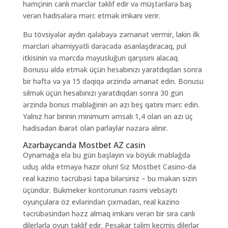
həmçinin canlı mərclər təklif edir və müştərilərə baş
verən hadisələrə mərc etmək imkanı verir.
Bu tövsiyələr aydın qələbəyə zəmanət vermir, lakin ilk
mərcləri əhəmiyyətli dərəcədə asanlaşdıracaq, pul
itkisinin və mərcdə məyusluğun qarşısını alacaq.
Bonusu əldə etmək üçün hesabınızı yaratdıqdan sonra
bir həftə və ya 15 dəqiqə ərzində əmanət edin. Bonusu
silmək üçün hesabınızı yaratdıqdan sonra 30 gün
ərzində bonus məbləğinin ən azı beş qatını mərc edin.
Yalnız hər birinin minimum əmsalı 1,4 olan ən azı üç
hadisədən ibarət olan parlaylar nəzərə alınır.
Azərbaycanda Mostbet AZ casin
Oynamağa elə bu gün başlayın və böyük məbləğdə
uduş əldə etməyə hazır olun! Siz Mostbet Casino-da
real kazino təcrübəsi tapa bilərsiniz – bu məkan sizin
üçündür. Bukmeker kontorunun rəsmi vebsaytı
oyunçulara öz evlərindən çıxmadan, real kazino
təcrübəsindən həzz almaq imkanı verən bir sıra canlı
dilerlərlə oyun təklif edir. Peşəkar təlim keçmiş dilerlər