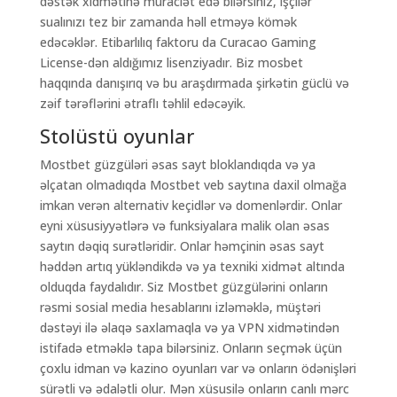
dəstək xidmətinə müraciət edə bilərsiniz, işçilər
sualınızı tez bir zamanda həll etməyə kömək
edəcəklər. Etibarlılıq faktoru da Curacao Gaming
License-dən aldığımız lisenziyadır. Biz mosbet
haqqında danışırıq və bu araşdırmada şirkətin güclü və
zəif tərəflərini ətraflı təhlil edəcəyik.
Stolüstü oyunlar
Mostbet güzgüləri əsas sayt bloklandıqda və ya
əlçatan olmadıqda Mostbet veb saytına daxil olmağa
imkan verən alternativ keçidlər və domenlərdir. Onlar
eyni xüsusiyyətlərə və funksiyalara malik olan əsas
saytın dəqiq surətləridir. Onlar həmçinin əsas sayt
həddən artıq yükləndikdə və ya texniki xidmət altında
olduqda faydalıdır. Siz Mostbet güzgülərini onların
rəsmi sosial media hesablarını izləməklə, müştəri
dəstəyi ilə əlaqə saxlamaqla və ya VPN xidmətindən
istifadə etməklə tapa bilərsiniz. Onların seçmək üçün
çoxlu idman və kazino oyunları var və onların ödənişləri
sürətli və ədalətli olur. Mən xüsusilə onların canlı mərc