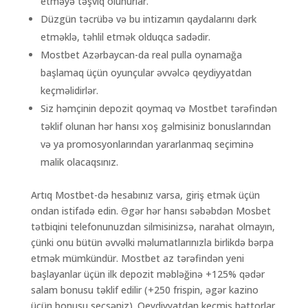
etməyə təşviq olunurlar.
Düzgün təcrübə və bu intizamın qaydalarını dərk
etməklə, təhlil etmək olduqca sadədir.
Mostbet Azərbaycan-da real pulla oynamağa
başlamaq üçün oyunçular əvvəlcə qeydiyyatdan
keçməlidirlər.
Siz həmçinin depozit qoymaq və Mostbet tərəfindən
təklif olunan hər hansı xoş gəlmisiniz bonuslarından
və ya promosyonlarından yararlanmaq seçiminə
malik olacaqsınız.
Artıq Mostbet-də hesabınız varsa, giriş etmək üçün
ondan istifadə edin. Əgər hər hansı səbəbdən Mosbet
tətbiqini telefonunuzdan silmisinizsə, narahat olmayın,
çünki onu bütün əvvəlki məlumatlarınızla birlikdə bərpa
etmək mümkündür. Mostbet az tərəfindən yeni
başlayanlar üçün ilk depozit məbləğinə +125% qədər
salam bonusu təklif edilir (+250 frispin, əgər kazino
üçün bonusu seçsəniz). Qeydiyyatdan keçmiş bəttorlar