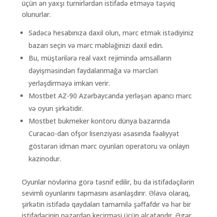
üçün ən yaxşı turnirlərdən istifadə etməyə təşviq
olunurlar.
Sadəcə hesabınıza daxil olun, mərc etmək istədiyiniz
bazarı seçin və mərc məbləğinizi daxil edin.
Bu, müştərilərə real vaxt rejimində əmsalların
dəyişməsindən faydalanmağa və mərcləri
yerləşdirməyə imkan verir.
Mostbet AZ-90 Azərbaycanda yerləşən aparıcı mərc
və oyun şirkətidir.
Mostbet bukmeker kontoru dünya bazarında
Curacao-dan ofşor lisenziyası əsasında fəaliyyət
göstərən idman mərc oyunları operatoru və onlayn
kazinodur.
Oyunlar növlərinə görə təsnif edilir, bu da istifadəçilərin
sevimli oyunlarını tapmasını asanlaşdırır. Əlavə olaraq,
şirkətin istifadə qaydaları tamamilə şəffafdır və hər bir
istifadəçinin nəzərdən keçirməsi üçün əlçatandır. Əgər