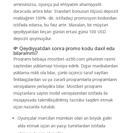
əminsinizsə, oyunçu pul ehtiyatını əhəmiyyətli
dərəcədə artıra bilər. Standart bonusun ölçüsü depozit
məbləğinin 100% -dir, istifadəçi promosyon kodundan
istifadə edərsə, bu faiz artır. Məsələn, bir müştəri
qeydiyyatdan keçən günün ertəsi günü 100 USD
depozit qoymuşdur.
💸 Qeydiyyatdan sonra promo kodu daxil edə
bilərəmmi?
Proqramı birbaşa mostbet-az90.com şirkətinin rəsmi
saytından yükləməyi tövsiyə edirik. Digər mənbələrdən
yükləmə riskli ola bilər, çünki üçüncü tərəf saytları
fırıldaqçılardan və ya zərərli proqramlarla proqramların
versiyalarını yerləşdirə bilər. Mostbet proqramı
müştərilərə saytın mobil versiyasından istifadə ilə
müqayisədə təkmilləşdirilmiş təcrübə təqdim etmək
üçün nəzərdə tutulub.
Oyunçular mərcdən mümkün olan ən böyük gəliri
əldə etmək üçün ən yaxşı turnirlərdən istifadə