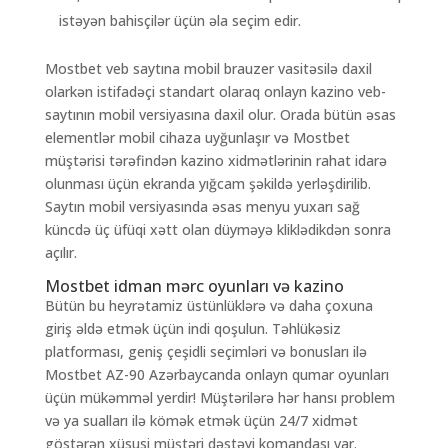
istəyən bahisçilər üçün əla seçim edir.
Mostbet veb saytına mobil brauzer vasitəsilə daxil
olarkən istifadəçi standart olaraq onlayn kazino veb-
saytının mobil versiyasına daxil olur. Orada bütün əsas
elementlər mobil cihaza uyğunlaşır və Mostbet
müştərisi tərəfindən kazino xidmətlərinin rahat idarə
olunması üçün ekranda yığcam şəkildə yerləşdirilib.
Saytın mobil versiyasında əsas menyu yuxarı sağ
küncdə üç üfüqi xətt olan düyməyə kliklədikdən sonra
açılır.
Mostbet idman mərc oyunları və kazino
Bütün bu heyrətamiz üstünlüklərə və daha çoxuna
giriş əldə etmək üçün indi qoşulun. Təhlükəsiz
platforması, geniş çeşidli seçimləri və bonusları ilə
Mostbet AZ-90 Azərbaycanda onlayn qumar oyunları
üçün mükəmməl yerdir! Müştərilərə hər hansı problem
və ya sualları ilə kömək etmək üçün 24/7 xidmət
göstərən xüsusi müştəri dəstəyi komandası var.