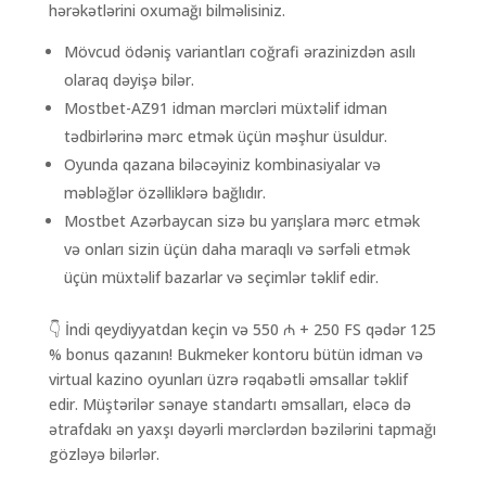
hərəkətlərini oxumağı bilməlisiniz.
Mövcud ödəniş variantları coğrafi ərazinizdən asılı
olaraq dəyişə bilər.
Mostbet-AZ91 idman mərcləri müxtəlif idman
tədbirlərinə mərc etmək üçün məşhur üsuldur.
Oyunda qazana biləcəyiniz kombinasiyalar və
məbləğlər özəlliklərə bağlıdır.
Mostbet Azərbaycan sizə bu yarışlara mərc etmək
və onları sizin üçün daha maraqlı və sərfəli etmək
üçün müxtəlif bazarlar və seçimlər təklif edir.
👇 İndi qeydiyyatdan keçin və 550 ₼ + 250 FS qədər 125
% bonus qazanın! Bukmeker kontoru bütün idman və
virtual kazino oyunları üzrə rəqabətli əmsallar təklif
edir. Müştərilər sənaye standartı əmsalları, eləcə də
ətrafdakı ən yaxşı dəyərli mərclərdən bəzilərini tapmağı
gözləyə bilərlər.