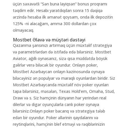
üçün səxavətli “Sən buna layiqsən” bonus proqramı
təqdim edir. Hesabı yaratdıqdan sonra 15 dəqiqə
ərzində hesaba ilk əmanət qoysam, onda ilk depozitin
125% -ni alacağam, amma 300 dollardan çox
olmayacaq.
Mostbet Əlavə və müştəri dəstəyi
Qazanma şansınızı artırmaq üçün müxtəlif strategiya
və parametrlərdən də istifadə edə bilərsiniz. Mostbet
Aviator, ağıllı oynasanız, sizə qısa müddətdə böyük
gəlirlər verə biləcək bir oyundur. Onlayn poker,
Mostbet Azərbaycan onlayn kazinosunda oynaya
biləcəyiniz ən populyar və maraqlı oyunlardan biridir. Siz
Mostbet Azərbaycanda müxtəlif növ poker oyunları
tapa bilərsiniz, məsələn, Texas Hold’em, Omaha, Stud,
Draw və s. Siz həmçinin dünyanın hər yerindən real
dilerlər və digər oyunçularla canlı poker oynaya
bilərsiniz.Onlayn poker bacarıq və strategiya tələb
edən bir oyundur. Poker əllərinin qaydalarını və
reytinqlərini, həmçinin blef etməyi və rəqiblərinizin