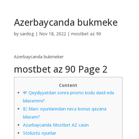
Azerbaycanda bukmeke
by
sardog
|
Nov 18, 2022
|
mostbet az 90
Azerbaycanda bukmeker
mostbet az 90 Page 2
Content
💸 Qeydiyyatdan sonra promo kodu daxil edə
bilərəmmi?
💵 Mərc oyunlarından necə bonus qazana
bilərəm?
Azərbaycanda Mostbet AZ casin
Stolüstü oyunlar