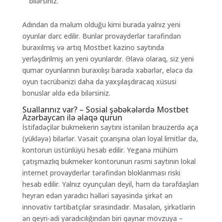
bilərsiniz.
Adından da məlum olduğu kimi burada yalnız yeni
oyunlar dərc edilir. Bunlar provayderlər tərəfindən
buraxılmış və artıq Mostbet kazino saytında
yerləşdirilmiş ən yeni oyunlardır. Əlavə olaraq, siz yeni
qumar oyunlarının buraxılışı barədə xəbərlər, eləcə də
oyun təcrübənizi daha da yaxşılaşdıracaq xüsusi
bonuslar əldə edə bilərsiniz.
Suallarınız var? – Sosial şəbəkələrdə Mostbet
Azərbaycan ilə əlaqə qurun
İstifadəçilər bukmekerin saytını istənilən brauzerdə aça
(yükləyə) bilərlər. Vəsait çıxarışına olan loyal limitlər də,
kontorun üstünlüyü hesab edilir. Yeganə mühüm
çatışmazlıq bukmeker kontorunun rəsmi saytının lokal
internet provayderlər tərəfindən bloklanması riski
hesab edilir. Yalnız oyunçuları deyil, həm də tərəfdaşları
heyran edən yaradıcı həlləri sayəsində şirkət ən
innovativ tərtibatçılar sırasındadır. Məsələn, şirkətlərin
ən qeyri-adi yaradıcılığından biri qaynar mövzuya –