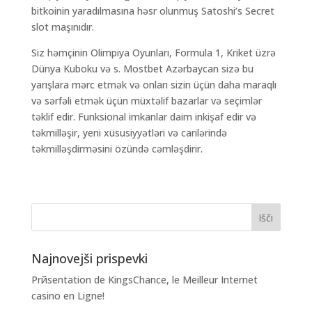
bitkoinin yaradılmasına həsr olunmuş Satoshi’s Secret
slot maşınıdır.
Siz həmçinin Olimpiya Oyunları, Formula 1, Kriket üzrə
Dünya Kuboku və s. Mostbet Azərbaycan sizə bu
yarışlara mərc etmək və onları sizin üçün daha maraqlı
və sərfəli etmək üçün müxtəlif bazarlar və seçimlər
təklif edir. Funksional imkanlar daim inkişaf edir və
təkmilləşir, yeni xüsusiyyətləri və carilərində
təkmilləşdirməsini özündə cəmləşdirir.
Najnovejši prispevki
Prйsentation de KingsChance, le Meilleur Internet
casino en Ligne!