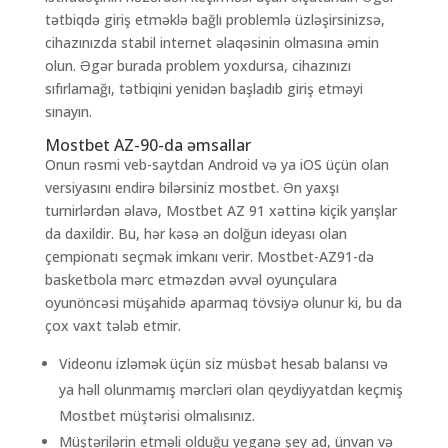
tətbiqdə giriş etməklə bağlı problemlə üzləşirsinizsə,
cihazınızda stabil internet əlaqəsinin olmasına əmin
olun. Əgər burada problem yoxdursa, cihazınızı
sıfırlamağı, tətbiqini yenidən başladıb giriş etməyi
sınayın.
Mostbet AZ-90-da əmsallar
Onun rəsmi veb-saytdan Android və ya iOS üçün olan
versiyasını endirə bilərsiniz mostbet. Ən yaxşı
turnirlərdən əlavə, Mostbet AZ 91 xəttinə kiçik yarışlar
da daxildir. Bu, hər kəsə ən dolğun ideyası olan
çempionatı seçmək imkanı verir. Mostbet-AZ91-də
basketbola mərc etməzdən əvvəl oyunçulara
oyunöncəsi müşahidə aparmaq tövsiyə olunur ki, bu da
çox vaxt tələb etmir.
Videonu izləmək üçün siz müsbət hesab balansı və
ya həll olunmamış mərcləri olan qeydiyyatdan keçmiş
Mostbet müştərisi olmalısınız.
Müştərilərin etməli olduğu yeganə şey ad, ünvan və