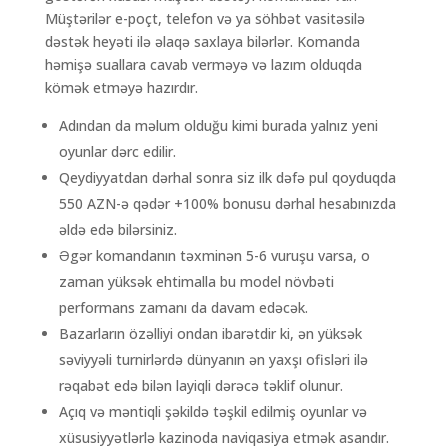
Müştərilər e-poçt, telefon və ya söhbət vasitəsilə
dəstək heyəti ilə əlaqə saxlaya bilərlər. Komanda
həmişə suallara cavab verməyə və lazım olduqda
kömək etməyə hazırdır.
Adından da məlum olduğu kimi burada yalnız yeni
oyunlar dərc edilir.
Qeydiyyatdan dərhal sonra siz ilk dəfə pul qoyduqda
550 AZN-ə qədər +100% bonusu dərhal hesabınızda
əldə edə bilərsiniz.
Əgər komandanın təxminən 5-6 vuruşu varsa, o
zaman yüksək ehtimalla bu model növbəti
performans zamanı da davam edəcək.
Bazarların özəlliyi ondan ibarətdir ki, ən yüksək
səviyyəli turnirlərdə dünyanın ən yaxşı ofisləri ilə
rəqabət edə bilən layiqli dərəcə təklif olunur.
Açıq və məntiqli şəkildə təşkil edilmiş oyunlar və
xüsusiyyətlərlə kazinoda naviqasiya etmək asandır.