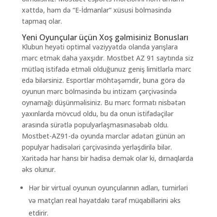
xəttdə, həm də “E-İdmanlar” xüsusi bölməsində
tapmaq olar.
Yeni Oyunçular üçün Xoş gəlmisiniz Bonusları
Klubun heyəti optimal vəziyyətdə olanda yarışlara
mərc etmək daha yaxşıdır. Mostbet AZ 91 saytında siz
mütləq istifadə etməli olduğunuz geniş limitlərlə mərc
edə bilərsiniz. Esportlar möhtəşəmdir, buna görə də
oyunun mərc bölməsində bu intizam çərçivəsində
oynamağı düşünməlisiniz. Bu mərc formatı nisbətən
yaxınlarda mövcud oldu, bu da onun istifadəçilər
arasında sürətlə populyarlaşmasınasəbəb oldu.
Mostbet-AZ91-də oyunda mərclər adətən günün ən
populyar hadisələri çərçivəsində yerləşdirilə bilər.
Xəritədə hər hansı bir hadisə demək olar ki, dırnaqlarda
əks olunur.
Hər bir virtual oyunun oyunçularının adları, turnirləri
və matçları real həyatdakı tərəf müqabillərini əks
etdirir.