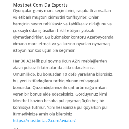
Mostbet Com Da Esports
Oyunçular geniş mərc seçimlərini, rəqabətli əmsalları
və etibarlı müştəri xidmətini tərifləyirlər. Onlar
həmçinin saytın təhlükəsiz və təhlükəsiz olduğunu və
çoxsaylı ödəniş üsulları təklif etdiyini yüksək
qiymətləndirirlər. Bu bukmeker kontoru Azərbaycanda
idmana mərc etmək və ya kazino oyunları oynamaq
istəyən hər kəs üçün əla seçimdir.
Hər 30 AZN-lik pul qoyma üçün AZN məbləğlərdən
əlavə pulsuz fırlatmalar da əldə edəcəksiniz.
Ümumilikdə, bu bonusdan 10 dəfə yararlana bilərsiniz,
bu, yeni istifadəçilərə tətbiq olunan müvəqqəti
bonusdur. Qazandıqlarınızı iki qat artırmağa imkan
verən bir bonus əldə edəcəksiniz. Gördüyünüz kimi
Mostbet kazino hesaba pul qoymaq üçün heç bir
komissya tutmur. Yəni hesabınıza pul qoyarkən pul
itirmədiyinizə əmin ola bilərsiniz
https://mostbetaz2.com/aviator/
.