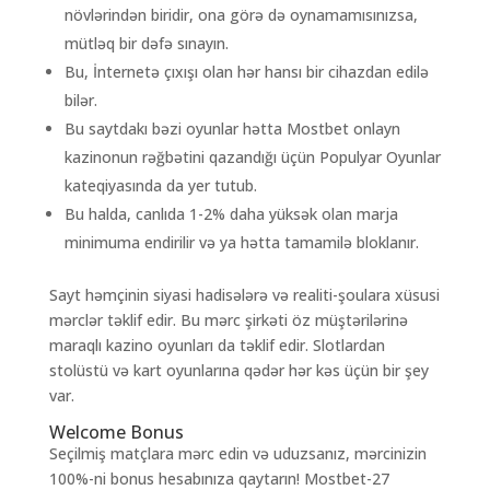
növlərindən biridir, ona görə də oynamamısınızsa,
mütləq bir dəfə sınayın.
Bu, İnternetə çıxışı olan hər hansı bir cihazdan edilə
bilər.
Bu saytdakı bəzi oyunlar hətta Mostbet onlayn
kazinonun rəğbətini qazandığı üçün Populyar Oyunlar
kateqiyasında da yer tutub.
Bu halda, canlıda 1-2% daha yüksək olan marja
minimuma endirilir və ya hətta tamamilə bloklanır.
Sayt həmçinin siyasi hadisələrə və realiti-şoulara xüsusi
mərclər təklif edir. Bu mərc şirkəti öz müştərilərinə
maraqlı kazino oyunları da təklif edir. Slotlardan
stolüstü və kart oyunlarına qədər hər kəs üçün bir şey
var.
Welcome Bonus
Seçilmiş matçlara mərc edin və uduzsanız, mərcinizin
100%-ni bonus hesabınıza qaytarın! Mostbet-27