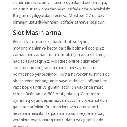
siz idman mərcləri və kazino oyunları daxil olmaqla,
onların bütün xidmətlərindən istifadə edə biləcəksiniz.
Bu gün qeydiyyatdan keçin və Mostbet-27-də üzv
olmağın üstünlüklərindən istifadə etməyə başlayın!
Slot Maşınlarına
Əmin ola bilərsiniz ki, basketbol, voleybol,
motoridmanlar və hətta dart ilə bölməni açdığınız
zaman hər zaman mərc etmək üçün ən azı bir neçə
hadisə tapacaqsınız. Mostbet online bukmeker
kontorunun müştəriləri mərclərini saytın canlı
bölməsində yerləşdirirlər. Hətta həvəskar turnirləri də
əhatə edən nəhəng xətt sayəsində canlı bölmə heç
vaxt boş qalmır və günün istənilən vaxtında mərc
etmək üçün ən azı 800 matç olacaq. Canlı mərc
oynamaq oyun başlamazdan əvvəl mərc etməkdən
qat-qat sərfəlidir. Bu, mərclərinizin daha sürətli
hesablanması ilə əlaqədardır və siz meydanda baş
verənlərə əsaslanaraq matçı daha yaxşı təhlil edə
bilərsiniz.