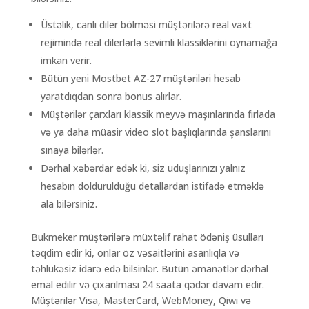
Üstəlik, canlı diler bölməsi müştərilərə real vaxt
rejimində real dilerlərlə sevimli klassiklərini oynamağa
imkan verir.
Bütün yeni Mostbet AZ-27 müştəriləri hesab
yaratdıqdan sonra bonus alırlar.
Müştərilər çarxları klassik meyvə maşınlarında fırlada
və ya daha müasir video slot başlıqlarında şanslarını
sınaya bilərlər.
Dərhal xəbərdar edək ki, siz uduşlarınızı yalnız
hesabın doldurulduğu detallardan istifadə etməklə
ala bilərsiniz.
Bukmeker müştərilərə müxtəlif rahat ödəniş üsulları
təqdim edir ki, onlar öz vəsaitlərini asanlıqla və
təhlükəsiz idarə edə bilsinlər. Bütün əmanətlər dərhal
emal edilir və çıxarılması 24 saata qədər davam edir.
Müştərilər Visa, MasterCard, WebMoney, Qiwi və