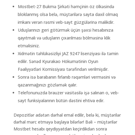
Mostbet-27 Bukmə Şirkəti həmçinin öz ölkəsində
bloklanmış olsa belə, müştərilərə sayta daxil olmaq
imkanı verən rəsmi veb-sayt güzgülərinə malikdir.
Uduşlarınızı geri götürmək üçün şəxsi hesabınıza
qayıtmalı və uduşların çıxarılması bölməsinə klik
etməlisiniz.
Xidmətin təhlükəsizliyi JAZ 9247 lisenziyası ilə təmin
edilir. Sənəd Kyurakao Hökumətinin Oyun
Fəaliyyətləri Komissiyası tərəfindən verilmişdir.
Sonra isə barabanın fırlanıb rəqəmləri verməsini və
qazanmağınızı gözləmək qalır.
Telefonunuzda brauzer vasitəsilə işə salınan o, veb-
sayt funksiyalarının bütün dəstini ehtiva edir.
Depozitlər adətən dərhal emal edilir, belə ki, müştərilər
dərhal mərc etməyə başlaya bilərlər! Bəli – müştərilər
Mostbet hesabı qeydiyyatdan keçirdikdən sonra