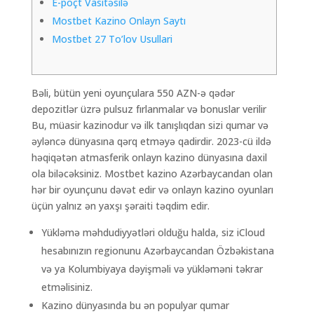
E-poçt Vasitəsilə
Mostbet Kazino Onlayn Saytı
Mostbet 27 To’lov Usullari
Bəli, bütün yeni oyunçulara 550 AZN-ə qədər
depozitlər üzrə pulsuz fırlanmalar və bonuslar verilir
Bu, müasir kazinodur və ilk tanışlıqdan sizi qumar və
əyləncə dünyasına qərq etməyə qadirdir. 2023-cü ildə
həqiqətən atmasferik onlayn kazino dünyasına daxil
ola biləcəksiniz. Mostbet kazino Azərbaycandan olan
hər bir oyunçunu dəvət edir və onlayn kazino oyunları
üçün yalnız ən yaxşı şəraiti təqdim edir.
Yükləmə məhdudiyyətləri olduğu halda, siz iCloud
hesabınızın regionunu Azərbaycandan Özbəkistana
və ya Kolumbiyaya dəyişməli və yükləməni təkrar
etməlisiniz.
Kazino dünyasında bu ən populyar qumar