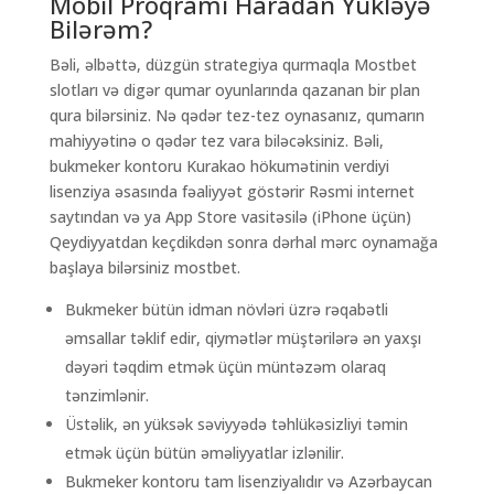
Mobil Proqramı Haradan Yükləyə
Bilərəm?
Bəli, əlbəttə, düzgün strategiya qurmaqla Mostbet
slotları və digər qumar oyunlarında qazanan bir plan
qura bilərsiniz. Nə qədər tez-tez oynasanız, qumarın
mahiyyətinə o qədər tez vara biləcəksiniz. Bəli,
bukmeker kontoru Kurakao hökumətinin verdiyi
lisenziya əsasında fəaliyyət göstərir Rəsmi internet
saytından və ya App Store vasitəsilə (iPhone üçün)
Qeydiyyatdan keçdikdən sonra dərhal mərc oynamağa
başlaya bilərsiniz mostbet.
Bukmeker bütün idman növləri üzrə rəqabətli
əmsallar təklif edir, qiymətlər müştərilərə ən yaxşı
dəyəri təqdim etmək üçün müntəzəm olaraq
tənzimlənir.
Üstəlik, ən yüksək səviyyədə təhlükəsizliyi təmin
etmək üçün bütün əməliyyatlar izlənilir.
Bukmeker kontoru tam lisenziyalıdır və Azərbaycan