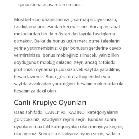
qanunlarına əsasən tənzimlənir.
Mostbet-dən qazanclarınızı çıxarmaq istəyirsinizsə,
təsdiqləmə prosesindən keçməlisiniz. Ancaq ən rahat
metodlardan biri də müştəri dəstəyi ilə təsdiqləmə
etməkdir. Bəlkə də bonus üçün mərc etmə tələblərini
yerinə yetirməmisiniz. Əgər bonusun şərtlərinə cavab
vermirsinizsə, bonus məbləğiniz silinəcək, yalnız ilkin
qoyduğunuz məbləğ qalacaq. Xeyr, ancaq tətbiqdə
profilinizlə oynamaq üçün sizə veb-saytda yaradılmış
hesab lazımdır. Buna görə də tətbiqi endirib veb-
saytda əvvəlcədən yaratdığınız hesabın məlumatları ilə
hesabınıza daxil olun.
Canlı Krupiye Oyunları
Əsas səhifədə “CANLI” və “KAZİNO” kateqoriyalarını
görəcəksiniz, istədiyiniz rejimi seçin. Bundan sonra
oyunların müxtəlif kateqoriyaları olan menyuya keçmiş
olacaqsınız. Sonra isə istədiyiniz oyunu seçin, sadəcə