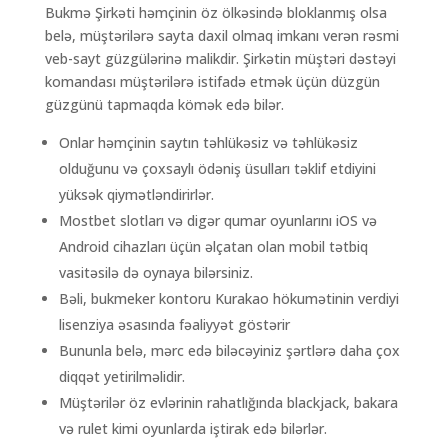
Bukmə Şirkəti həmçinin öz ölkəsində bloklanmış olsa
belə, müştərilərə sayta daxil olmaq imkanı verən rəsmi
veb-sayt güzgülərinə malikdir. Şirkətin müştəri dəstəyi
komandası müştərilərə istifadə etmək üçün düzgün
güzgünü tapmaqda kömək edə bilər.
Onlar həmçinin saytın təhlükəsiz və təhlükəsiz
olduğunu və çoxsaylı ödəniş üsulları təklif etdiyini
yüksək qiymətləndirirlər.
Mostbet slotları və digər qumar oyunlarını iOS və
Android cihazları üçün əlçatan olan mobil tətbiq
vasitəsilə də oynaya bilərsiniz.
Bəli, bukmeker kontoru Kurakao hökumətinin verdiyi
lisenziya əsasında fəaliyyət göstərir
Bununla belə, mərc edə biləcəyiniz şərtlərə daha çox
diqqət yetirilməlidir.
Müştərilər öz evlərinin rahatlığında blackjack, bakara
və rulet kimi oyunlarda iştirak edə bilərlər.