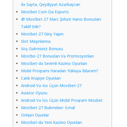
Ilə Sayta, Qeydiyyat Azərbaycan
Mostbet Com Da Esports
🎁 Mostbet-27 Mərc Şirkəti Hansı Bonusları
Təklif Edir?
Mostbet-27 Giriş Yapın:
Slot Maşınlarına
Xoş Gəlmisiniz Bonusu
Mostbe-27 Bonusları Və Promosyonları
Mostbet-də Sevimli Kazino Oyunları
Mobil Proqramı Haradan Yükləyə Bilərəm?
Canlı Krupiye Oyunları
Android Və Ios Üçün Mostbet-27
Aviator Oyunu
Android Və İos Üçün Mobil Proqram Mosbet
Mostbet-27 Bukmeker: İcmal
Onlayn Oyunlar
Mostbet-də Yeni Kazino Oyunları