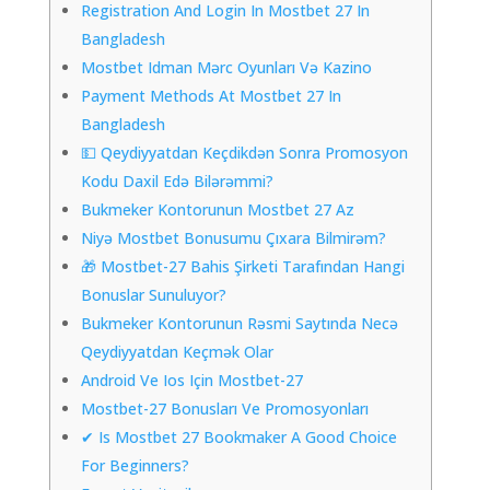
Registration And Login In Mostbet 27 In
Bangladesh
Mostbet Idman Mərc Oyunları Və Kazino
Payment Methods At Mostbet 27 In
Bangladesh
💵 Qeydiyyatdan Keçdikdən Sonra Promosyon
Kodu Daxil Edə Bilərəmmi?
Bukmeker Kontorunun Mostbet 27 Az
Niyə Mostbet Bonusumu Çıxara Bilmirəm?
🎁 Mostbet-27 Bahis Şirketi Tarafından Hangi
Bonuslar Sunuluyor?
Bukmeker Kontorunun Rəsmi Saytında Necə
Qeydiyyatdan Keçmək Olar
Android Ve Ios Için Mostbet-27
Mostbet-27 Bonusları Ve Promosyonları
✔ Is Mostbet 27 Bookmaker A Good Choice
For Beginners?