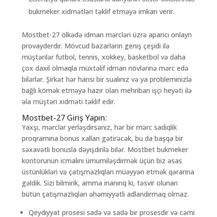
bukmeker xidmətləri təklif etməyə imkan verir.
Mostbet-27 ölkədə idman mərcləri üzrə aparıcı onlayn
provayderdir. Mövcud bazarların geniş çeşidi ilə
müştərilər futbol, tennis, xokkey, basketbol və daha
çox daxil olmaqla müxtəlif idman növlərinə mərc edə
bilərlər. Şirkət hər hansı bir sualınız və ya probleminizlə
bağlı kömək etməyə hazır olan mehriban işçi heyəti ilə
əla müştəri xidməti təklif edir.
Mostbet-27 Giriş Yapın:
Yaxşı, mərclər yerləşdirsəniz, hər bir mərc sadiqlik
proqramına bonus xalları gətirəcək, bu da başqa bir
səxavətli bonusla dəyişdirilə bilər. Mostbet bukmeker
kontorunun icmalını ümumiləşdirmək üçün biz əsas
üstünlükləri və çatışmazlıqları müəyyən etmək qərarına
gəldik. Sizi bilmirik, amma inanırıq ki, təsvir olunan
bütün çatışmazlıqları əhəmiyyətli adlandırmaq olmaz.
Qeydiyyat prosesi sadə və sadə bir prosesdir və cəmi