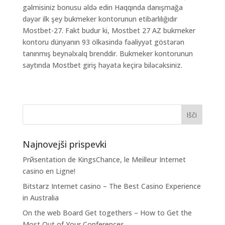
gəlmisiniz bonusu əldə edin Haqqında danışmağa
dəyər ilk şey bukmeker kontorunun etibarlılığıdır
Mostbet-27. Fakt budur ki, Mostbet 27 AZ bukmeker
kontoru dünyanın 93 ölkəsində fəaliyyət göstərən
tanınmış beynəlxalq brenddir. Bukmeker kontorunun
saytında Mostbet giriş həyata keçirə biləcəksiniz.
Najnovejši prispevki
Prйsentation de KingsChance, le Meilleur Internet
casino en Ligne!
Bitstarz Internet casino – The Best Casino Experience
in Australia
On the web Board Get togethers – How to Get the
Most Out of Your Conferences