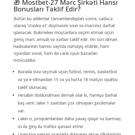
🎁 Mostbet-27 Mərc Şirkəti Hansı
Bonusları Təklif Edir?
Bütün bu addımlar tamamlandıqdan sonra, sadəcə
olaraq ‘stavka et’ düyməsini sıxın və mərciniz dərhal
işlənəcək. Bukmeker müştərilərə seçim etmək üçün
geniş mərc əmsalı və xətləri təklif edir. Ən son idman
hadisələrinin hamısı saytda nümayiş etdirilir, həm
oyundan əvvəl, həm də canlı oyun bazarları
mövcuddur.
Burada sizə seçmək üçün futbol, tennis, basketbol
və ya e-idmandan 15 və ya hətta 18 matçın siyahısı
təklif olunacaq.
Hesabın doldurulması demək olar ki, həmişə dərhal
baş verir, lakin 1 saatdan çox olmayan gecikmələr
var.
Lakin o, proqramlardan daha yavaş işləyir və barmaq
izi ilə giriş ilə trafikə qənaət etmir.
Lisenziya qanuni əsaslarla dünyanın əksər ölkələrində