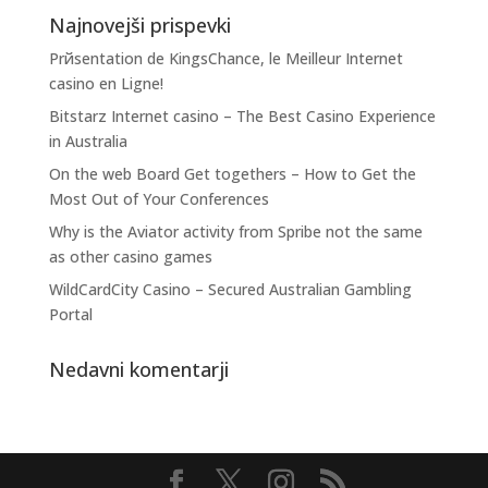
Najnovejši prispevki
Prйsentation de KingsChance, le Meilleur Internet
casino en Ligne!
Bitstarz Internet casino – The Best Casino Experience
in Australia
On the web Board Get togethers – How to Get the
Most Out of Your Conferences
Why is the Aviator activity from Spribe not the same
as other casino games
WildCardCity Casino – Secured Australian Gambling
Portal
Nedavni komentarji