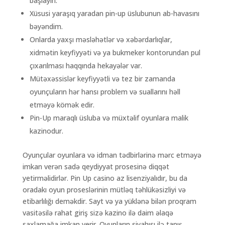
başlayın.
Xüsusi yaraşıq yaradan pin-up üslubunun ab-havasını
bəyəndim.
Onlarda yaxşı məsləhətlər və xəbərdarlıqlar,
xidmətin keyfiyyəti və ya bukmeker kontorundan pul
çıxarılması haqqında hekayələr var.
Mütəxəssislər keyfiyyətli və tez bir zamanda
oyunçuların hər hansı problem və suallarını həll
etməyə kömək edir.
Pin-Up maraqlı üsluba və müxtəlif oyunlara malik
kazinodur.
Oyunçular oyunlara və idman tədbirlərinə mərc etməyə
imkan verən sadə qeydiyyat prosesinə diqqət
yetirməlidirlər. Pin Up casino az lisenziyalıdır, bu da
oradakı oyun proseslərinin mütləq təhlükəsizliyi və
etibarlılığı deməkdir. Sayt və ya yüklənə bilən proqram
vasitəsilə rahat giriş sizə kazino ilə daim əlaqə
saxlamağa imkan verir. Oyunların siyahısı ilə tanış