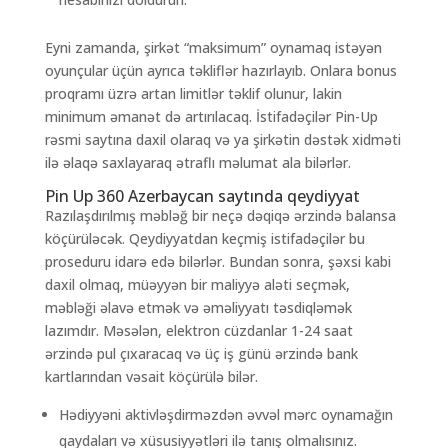
Eyni zamanda, şirkət “maksimum” oynamaq istəyən
oyunçular üçün ayrıca təkliflər hazırlayıb. Onlara bonus
proqramı üzrə artan limitlər təklif olunur, lakin
minimum əmanət də artırılacaq. İstifadəçilər Pin-Up
rəsmi saytına daxil olaraq və ya şirkətin dəstək xidməti
ilə əlaqə saxlayaraq ətraflı məlumat ala bilərlər.
Pin Up 360 Azerbaycan saytında qeydiyyat
Razılaşdırılmış məbləğ bir neçə dəqiqə ərzində balansa
köçürüləcək. Qeydiyyatdan keçmiş istifadəçilər bu
proseduru idarə edə bilərlər. Bundan sonra, şəxsi kabi
daxil olmaq, müəyyən bir maliyyə aləti seçmək,
məbləği əlavə etmək və əməliyyatı təsdiqləmək
lazımdır. Məsələn, elektron cüzdanlar 1-24 saat
ərzində pul çıxaracaq və üç iş günü ərzində bank
kartlarından vəsait köçürülə bilər.
Hədiyyəni aktivləşdirməzdən əvvəl mərc oynamağın
qaydaları və xüsusiyyətləri ilə tanış olmalısınız.