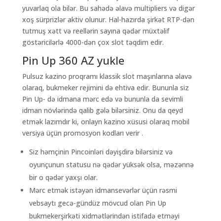
yuvarlaq ola bilər. Bu sahədə əlavə multipliers və digər
xoş sürprizlər aktiv olunur. Hal-hazırda şirkət RTP-dən
tutmuş xətt və reellərin sayına qədər müxtəlif
göstəricilərlə 4000-dən çox slot təqdim edir.
Pin Up 360 AZ yukle
Pulsuz kazino proqramı klassik slot maşınlarına əlavə
olaraq, bukmeker rejimini də ehtiva edir. Bununla siz
Pin Up- də idmana mərc edə və bununla da sevimli
idman növlərində qalib gələ bilərsiniz. Onu da qeyd
etmək lazımdır ki, onlayn kazino xüsusi olaraq mobil
versiya üçün promosyon kodları verir .
Siz həmçinin Pincoinləri dəyişdirə bilərsiniz və
oyunçunun statusu nə qədər yüksək olsa, məzənnə
bir o qədər yaxşı olar.
Mərc etmək istəyən idmansevərlər üçün rəsmi
vebsaytı gecə-gündüz mövcud olan Pin Up
bukmekerşirkəti xidmətlərindən istifadə etməyi