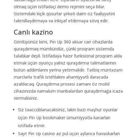
olmaq üçün istifadəçi demo rejimini seçə bilər.
Sistemdəki kiçik qüsurlar şirkəti daim öz fəaliyyətini
təkmilləşdirməyə və inkişaf etdirməyə sövq edir.
Canlı kazino
Gördüyünüz kimi, Pin Up 360 əksər cari cihazlarda
quraşdırmaq mümkündür, çünki proqram sistemdə
tələbkar deyil. İstifadəyə hazır funksional proqram əldə
etmək üçün oyunçu yalnız quraşdırma təlimatlarının
bütün addımlarını yerinə yetirməlidir. Tətbiq müntəzəm
mərclərlə trafik istehlakını əhəmiyyətli dərəcədə
azaldacaq. Quraşdırma prosesi zamanı öz mobil
cihazınızda naməlum mənbələrdən quraşdırmağa icazə
verməlisiniz.
Siz təəccüblənəcəksiniz, lakin bəzi məşhur oyunlar
üçün Pin Up bookmaker ümumiyyətlə kənarları
istifadə etmir.
Sayt Pin Up casino az pul üçün əyləncə həvəskarları