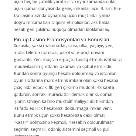
üçün heç bir çətinlik yaratmır və eyni zamanda onlar
üçün qumar dünyasında geniş imkanlar açır. Rəsmi Pin-
Up casino aznda oynamaq üçün müştərilər yalnız
doğru məlumatları təqdim etməlidirlər, əks halda
hesab geri çəkilmə hüququ olmadan bloklanacaq.
Pin-up Casino Promosyonları və Bonusları
Xüsusilə, şəxsi məlumatlar, cinsi, ölkə, yaşayış yeri,
mobil telefon nömrəsi, parol və e-poçt ünvanı
göstərilir. Yeni müştəri e-poçtu təsdiq etməli, istifadəçi
müqaviləsinin şərtlərini oxumalı və qəbul etməlidir.
Bundan sonra oyunçu hesabı doldurmaq və istənilən
oyun slotlarına mərc etmək imkanı olan şəxsi hesaba
çıxış əldə edəcək. İlk geri çəkilmə müddəti 48 saata
qədərdir, sonrakı müraciətlər demək olar ki, dərhal
işlənir. Onlayn kazino müxtəlif maliyyə alətlərindən
istifadə edərək hesabınızı doldurmağa imkan verir.
Bunu etmək üçün şəxsi hesabınıza daxil olmalı,
“Kassir” bölməsinə keçməli, “Hesabın doldurulması”
seçimini seçməli, ödəniş sistemini seçməli və pul