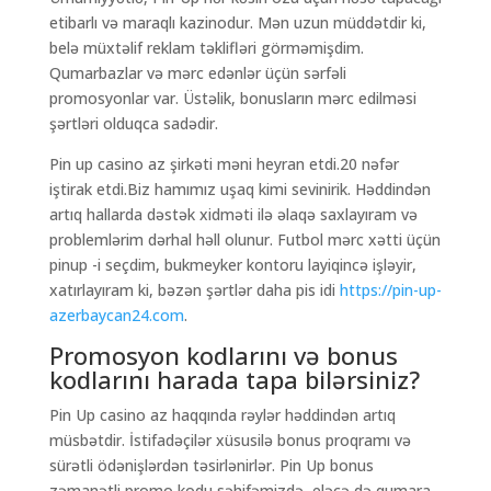
etibarlı və maraqlı kazinodur. Mən uzun müddətdir ki,
belə müxtəlif reklam təklifləri görməmişdim.
Qumarbazlar və mərc edənlər üçün sərfəli
promosyonlar var. Üstəlik, bonusların mərc edilməsi
şərtləri olduqca sadədir.
Pin up casino az şirkəti məni heyran etdi.20 nəfər
iştirak etdi.Biz hamımız uşaq kimi sevinirik. Həddindən
artıq hallarda dəstək xidməti ilə əlaqə saxlayıram və
problemlərim dərhal həll olunur. Futbol mərc xətti üçün
pinup -i seçdim, bukmeyker kontoru layiqincə işləyir,
xatırlayıram ki, bəzən şərtlər daha pis idi
https://pin-up-
azerbaycan24.com
.
Promosyon kodlarını və bonus
kodlarını harada tapa bilərsiniz?
Pin Up casino az haqqında rəylər həddindən artıq
müsbətdir. İstifadəçilər xüsusilə bonus proqramı və
sürətli ödənişlərdən təsirlənirlər. Pin Up bonus
zəmanətli promo kodu səhifəmizdə, eləcə də qumara