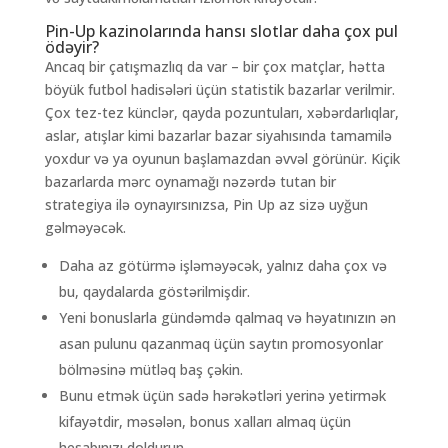
Pin-Up kazinolarında hansı slotlar daha çox pul
ödəyir?
Ancaq bir çatışmazlıq da var – bir çox matçlar, hətta
böyük futbol hadisələri üçün statistik bazarlar verilmir.
Çox tez-tez künclər, qayda pozuntuları, xəbərdarlıqlar,
aslar, atışlar kimi bazarlar bazar siyahısında tamamilə
yoxdur və ya oyunun başlamazdan əvvəl görünür. Kiçik
bazarlarda mərc oynamağı nəzərdə tutan bir
strategiya ilə oynayırsınızsa, Pin Up az sizə uyğun
gəlməyəcək.
Daha az götürmə işləməyəcək, yalnız daha çox və
bu, qaydalarda göstərilmişdir.
Yeni bonuslarla gündəmdə qalmaq və həyatınızın ən
asan pulunu qazanmaq üçün saytın promosyonlar
bölməsinə mütləq baş çəkin.
Bunu etmək üçün sadə hərəkətləri yerinə yetirmək
kifayətdir, məsələn, bonus xalları almaq üçün
hesabınızı doldurun.