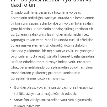
daxil olun
O, sadələşdirilmiş versiyada hazırlanır və əsas
bölmələrin ardıcıllığını saxlayır. Burada siz hesablanmış
pinkoinlərin sayını, səhmlər dəstini və cari lotereyaları
görə bilərsiniz. Bölmələrin sadələşdirilmiş tərtibatı cib
qurğularının sahiblərinə lazım olan məlumatları tez
tapmağa imkan verir. Mobil kazinoda xüsusi effektlər
və animasiya elementləri olmadığı üçün səhifələrin
slotlarla yüklənməsi bir neçə saniyə çəkir. Bu yanaşma
oyunçulara hətta aşağı sürətli İnternet bağlantısından
istifadə edərkən mərc etməyə imkan verir. Proqramı
cihaz parametrlərində quraşdırmadan əvvəl naməlum
mənbələrdən yüklənmiş proqram təminatının
quraşdırılmasına icazə verməlisiniz.
Bundan əlavə, yoxlama pin up casino az hesabınızın
təhlükəsizliyini artırmağa kömək edəcək.
Smartfon versiyasını istənilən vaxt veb saytımızda
yükləyə bilərsiniz.