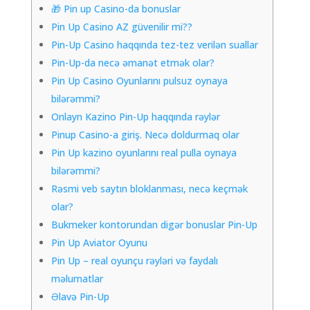
🎁 Pin up Casino-da bonuslar
Pin Up Casino AZ güvenilir mi??
Pin-Up Casino haqqında tez-tez verilən suallar
Pin-Up-da necə əmanət etmək olar?
Pin Up Casino Oyunlarını pulsuz oynaya
bilərəmmi?
Onlayn Kazino Pin-Up haqqında rəylər
Pinup Casino-a giriş. Necə doldurmaq olar
Pin Up kazino oyunlarını real pulla oynaya
bilərəmmi?
Rəsmi veb saytın bloklanması, necə keçmək
olar?
Bukmeker kontorundan digər bonuslar Pin-Up
Pin Up Aviator Oyunu
Pin Up – real oyunçu rəyləri və faydalı
məlumatlar
Əlavə Pin-Up