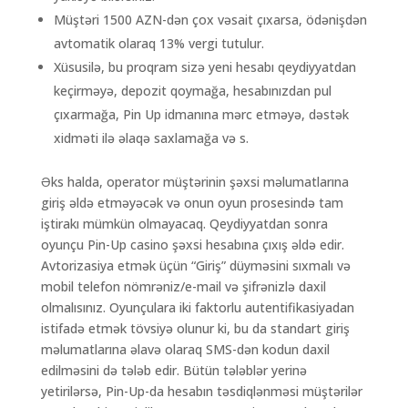
Müştəri 1500 AZN-dən çox vəsait çıxarsa, ödənişdən
avtomatik olaraq 13% vergi tutulur.
Xüsusilə, bu proqram sizə yeni hesabı qeydiyyatdan
keçirməyə, depozit qoymağa, hesabınızdan pul
çıxarmağa, Pin Up idmanına mərc etməyə, dəstək
xidməti ilə əlaqə saxlamağa və s.
Əks halda, operator müştərinin şəxsi məlumatlarına
giriş əldə etməyəcək və onun oyun prosesində tam
iştirakı mümkün olmayacaq. Qeydiyyatdan sonra
oyunçu Pin-Up casino şəxsi hesabına çıxış əldə edir.
Avtorizasiya etmək üçün “Giriş” düyməsini sıxmalı və
mobil telefon nömrəniz/e-mail və şifrənizlə daxil
olmalısınız. Oyunçulara iki faktorlu autentifikasiyadan
istifadə etmək tövsiyə olunur ki, bu da standart giriş
məlumatlarına əlavə olaraq SMS-dən kodun daxil
edilməsini də tələb edir. Bütün tələblər yerinə
yetirilərsə, Pin-Up-da hesabın təsdiqlənməsi müştərilər