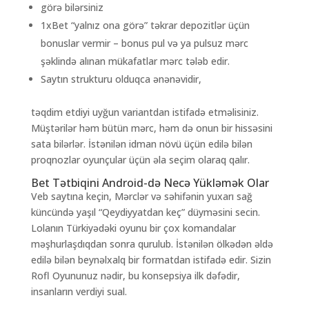
görə bilərsiniz
1xBet “yalnız ona görə” təkrar depozitlər üçün
bonuslar vermir – bonus pul və ya pulsuz mərc
şəklində alınan mükafatlar mərc tələb edir.
Saytın strukturu olduqca ənənəvidir,
təqdim etdiyi uyğun variantdan istifadə etməlisiniz.
Müştərilər həm bütün mərc, həm də onun bir hissəsini
sata bilərlər. İstənilən idman növü üçün edilə bilən
proqnozlar oyunçular üçün əla seçim olaraq qalır.
Bet Tətbiqini Android-də Necə Yükləmək Olar
Veb saytına keçin, Mərclər və səhifənin yuxarı sağ
küncündə yaşıl “Qeydiyyatdan keç” düyməsini secin.
Lolanın Türkiyədəki oyunu bir çox komandalar
məşhurlaşdıqdan sonra qurulub. İstənilən ölkədən əldə
edilə bilən beynəlxalq bir formatdan istifadə edir. Sizin
Rofl Oyununuz nədir, bu konsepsiya ilk dəfədir,
insanların verdiyi sual.