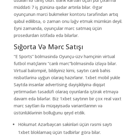
üsulları ilə tanış olun. Bank kartları üçün pul çıxarma
müddəti 7 iş gününə qədər artırıla bilər. Əgər
oyunçunun mərci bukmeker kontoru tərəfindən artıq
qəbul edilibsə, o zaman onu ləğv etmək mümkün deyil.
Eyni zamanda, oyunçular mərc satmaq üçün
prosedurdan istifadə edə bilərlər.
Sığorta Və Mərc Satışı
“E Sports” bölməsində Oyunçu-üzv həmçinin virtual
futbol matçlarını “canlı mərc”bölməsində izləyə bilər.
Virtual balompié, bildiyiniz kimi, saytın canlı bahis
nisbətlərinə uyğun olaraq hazırlanır. 1xbet mobil yukle
Saytda insanlar advertising dəyişikliyinə diqqət
yetirmədən təsadüfi olaraq oyunlarda iştirak etməyə
davam edə bilərlər. Biz 1xbet saytının bir çox real vaxt
mərc saytları ilə müqayisədə variantlarının və
üstünlüklərinin bolluğunu qeyd etdik.
Hökumət Azərbaycan sakinləri üçün rəsmi saytı
1xbet bloklamaq üçün tədbirlər görə bilər.