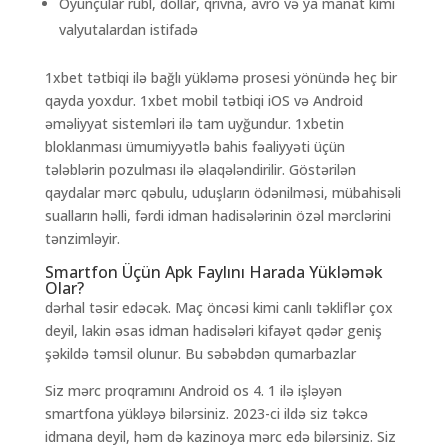
Oyunçular rubl, dollar, qrivna, avro və ya manat kimi
valyutalardan istifadə
1xbet tətbiqi ilə bağlı yükləmə prosesi yönündə heç bir
qayda yoxdur. 1xbet mobil tətbiqi iOS və Android
əməliyyat sistemləri ilə tam uyğundur. 1xbetin
bloklanması ümumiyyətlə bahis fəaliyyəti üçün
tələblərin pozulması ilə əlaqələndirilir. Göstərilən
qaydalar mərc qəbulu, uduşların ödənilməsi, mübahisəli
sualların həlli, fərdi idman hadisələrinin özəl mərclərini
tənzimləyir.
Smartfon Üçün Apk Faylını Harada Yükləmək
Olar?
dərhal təsir edəcək. Maç öncəsi kimi canlı təkliflər çox
deyil, lakin əsas idman hadisələri kifayət qədər geniş
şəkildə təmsil olunur. Bu səbəbdən qumarbazlar
Siz mərc proqramını Android os 4. 1 ilə işləyən
smartfona yükləyə bilərsiniz. 2023-ci ildə siz təkcə
idmana deyil, həm də kazinoya mərc edə bilərsiniz. Siz