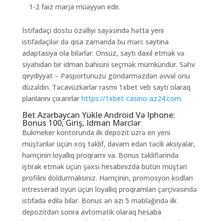
1-2 faiz marja müəyyən edir.
İstifadəçi dostu özəlliyi sayəsində hətta yeni
istifadəçilər də qısa zamanda bu mərc saytına
adaptasiya ola bilərlər. Onsuz, saytı daxil etmək və
siyahıdan bir idman bahisini seçmək mümkündür. Səhv
qeydiyyat – Pasportunuzu göndərməzdən əvvəl onu
düzəldin. Təcavüzkarlar rəsmi 1xbet veb saytı olaraq
planlarını çıxarırlar
https://1xbet-casino-az24.com
.
Bet Azərbaycan Yükle Android Və Iphone:
Bonus 100, Giriş, Idman Mərclər
Bukmeker kontorunda ilk depozit üzrə en yeni
müştərilər üçün xoş təklif, davam edən təcili aksiyalar,
həmçinin loyallıq proqramı va. Bonus təkliflərində
iştirak etmək üçün şəxsi hesabınızda bütün müştəri
profilini doldurmalısınız. Həmçinin, promosyon kodları
intresserad oyun üçün loyallıq proqramları çərçivəsində
istifadə edilə bilər. Bonus ən azı 5 məbləğində ilk
depozitdən sonra avtomatik olaraq hesaba