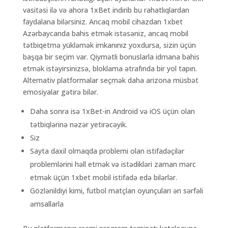
vasitəsi ilə və ahora 1xBet indirib bu rahatlıqlardan
faydalana bilərsiniz. Ancaq mobil cihazdan 1xbet
Azərbaycanda bahis etmək istəsəniz, ancaq mobil
tətbiqetmə yükləmək imkanınız yoxdursa, sizin üçün
başqa bir seçim var. Qiymətli bonuslarla idmana bahis
etmək istəyirsinizsə, bloklama ətrafında bir yol tapın.
Alternativ platformalar seçmək daha arizona müsbət
emosiyalar gətirə bilər.
Daha sonra isə 1xBet-in Android və iOS üçün olan
tətbiqlərinə nəzər yetirəcəyik.
Siz
Sayta daxil olmaqda problemi olan istifadəçilər
problemlərini həll etmək və istədikləri zaman mərc
etmək üçün 1xbet mobil istifadə edə bilərlər.
Gözlənildiyi kimi, futbol matçları oyunçuları ən sərfəli
əmsallarla