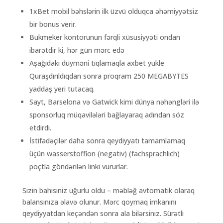
1xBet mobil bəhslərin ilk üzvü olduqca əhəmiyyətsiz
bir bonus verir.
Bukmeker kontorunun fərqli xüsusiyyəti ondan
ibarətdir ki, hər gün mərc edə
Aşağıdakı düyməni tıqlamaqla axbet yukle
Quraşdırıldıqdan sonra proqram 250 MEGABYTES
yaddaş yeri tutacaq.
Sayt, Barselona və Gatwick kimi dünya nəhəngləri ilə
sponsorluq müqavilələri bağlayaraq adından söz
etdirdi.
İstifadəçilər daha sonra qeydiyyatı tamamlamaq
üçün wasserstoffion (negativ) (fachsprachlich)
poçtla göndərilən linki vururlar.
Sizin bahisiniz uğurlu oldu – məbləğ avtomatik olaraq
balansınıza əlavə olunur. Mərc qoymaq imkanını
qeydiyyatdan keçəndən sonra ala bilərsiniz. Sürətli