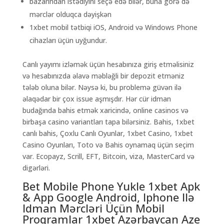
bazarından istədiyini seçə edə bilər, buna görə də
mərclər olduqca dəyişkən
1xbet mobil tətbiqi iOS, Android və Windows Phone
cihazları üçün uyğundur.
Canlı yayımı izləmək üçün hesabınıza giriş etməlisiniz
və hesabınızda əlavə məbləğli bir depozit etməniz
tələb oluna bilər. Nəysə ki, bu problemə güvən ilə
əlaqədar bir çox issue aşmışdır. Hər cür idman
budağında bahis etmək xaricində, online casinos və
birbaşa casino variantları tapa bilərsiniz. Bahis, 1xbet
canlı bahis, Çoxlu Canlı Oyunlar, 1xbet Casino, 1xbet
Casino Oyunları, Toto və Bahis oynamaq üçün seçim
var. Ecopayz, Scrill, EFT, Bitcoin, viza, MasterCard və
digərləri.
Bet Mobile Phone Yukle 1xbet Apk
& App Google Android, Iphone Ilə
Idman Mərcləri Üçün Mobil
Proqramlar 1xbet Azərbaycan Aze