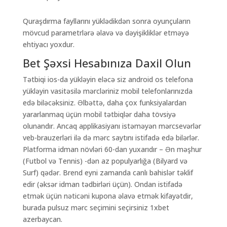
Quraşdırma fayllarını yüklədikdən sonra oyunçuların
mövcud parametrlərə əlavə və dəyişikliklər etməyə
ehtiyacı yoxdur.
Bet Şəxsi Hesabınıza Daxil Olun
Tətbiqi ios-da yükləyin eləcə siz android os telefona
yükləyin vasitəsilə mərcləriniz mobil telefonlarınızda
edə biləcəksiniz. Əlbəttə, daha çox funksiyalardan
yararlanmaq üçün mobil tətbiqlər daha tövsiyə
olunandır. Ancaq applikasiyanı istəməyən mərcsevərlər
veb-brauzerləri ilə də mərc saytını istifadə edə bilərlər.
Platforma idman növləri 60-dan yuxarıdır – Ən məşhur
(Futbol və Tennis) -dən az populyarlığa (Bilyard və
Surf) qədər. Brend eyni zamanda canlı bahislər təklif
edir (əksər idman tədbirləri üçün). Ondan istifadə
etmək üçün nəticəni kupona əlavə etmək kifayətdir,
burada pulsuz mərc seçimini seçirsiniz 1xbet
azerbaycan.