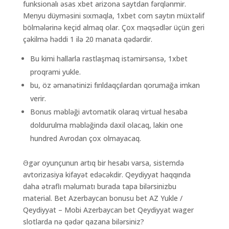
funksionalı əsas xbet arizona saytdan fərqlənmir.
Menyu düyməsini sıxmaqla, 1xbet com saytın müxtəlif
bölmələrinə keçid almaq olar. Çox məqsədlər üçün geri
çəkilmə həddi 1 ilə 20 manata qədərdir.
Bu kimi hallarla rastlaşmaq istəmirsənsə, 1xbet
proqrami yukle.
bu, öz əmanətinizi fırıldaqçılardan qorumağa imkan
verir.
Bonus məbləği avtomatik olaraq virtual hesaba
doldurulma məbləğində daxil olacaq, lakin one
hundred Avrodan çox olmayacaq.
Əgər oyunçunun artıq bir hesabı varsa, sistemdə
avtorizasiya kifayət edəcəkdir. Qeydiyyat haqqında
daha ətraflı məlumatı burada tapa bilərsinizbu
material. Bet Azerbaycan bonusu bet AZ Yukle /
Qeydiyyat – Mobi Azerbaycan bet Qeydiyyat wager
slotlarda nə qədər qazana bilərsiniz?