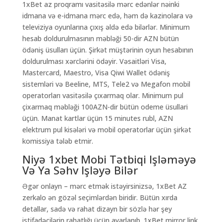
1xBet az proqramı vasitəsilə mərc edənlər nəinki
idmana və e-idmana mərc edə, həm də kazinolara və
televiziya oyunlarına çıxış əldə edə bilərlər. Minimum
hesab doldurulmasının məbləği 50-dir AZN bütün
ödəniş üsulları üçün. Şirkət müştərinin oyun hesabının
doldurulması xərclərini ödəyir. Vəsaitləri Visa,
Mastercard, Maestro, Visa Qiwi Wallet ödəniş
sistemləri və Beeline, MTS, Tele2 və Megafon mobil
operatorları vasitəsilə çıxarmaq olar. Minimum pul
çixarmaq məbləği 100AZN-dir bütün odeme üsullari
üçün. Manat kartlar üçün 15 minutes rubl, AZN
elektrum pul kisələri və mobil operatorlar üçün şirkət
komissiya tələb etmir.
Niyə 1xbet Mobi Tətbiqi Işləməyə
Və Ya Səhv Işləyə Bilər
Əgər onlayn – mərc etmək istəyirsinizsə, 1xBet AZ
zerkalo ən gözəl seçimlərdən biridir. Bütün xırda
detallar, sadə və rahat dizayn bir sözlə hər şey
istifadəçilərin rahatlığı üçün ayarlanıb. 1xBet mirror link