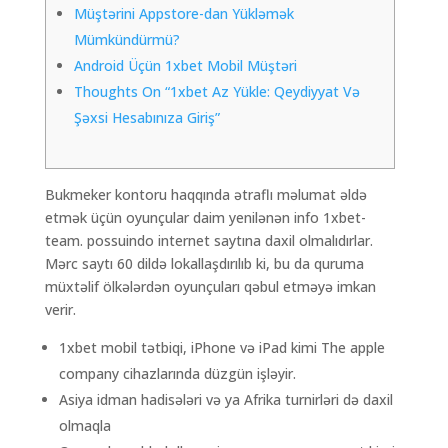
Müştərini Appstore-dan Yükləmək
Mümkündürmü?
Android Üçün 1xbet Mobil Müştəri
Thoughts On “1xbet Az Yükle: Qeydiyyat Və
Şəxsi Hesabınıza Giriş”
Bukmeker kontoru haqqında ətraflı məlumat əldə
etmək üçün oyunçular daim yenilənən info 1xbet-
team. possuindo internet saytına daxil olmalıdırlar.
Mərc saytı 60 dildə lokallaşdırılıb ki, bu da quruma
müxtəlif ölkələrdən oyunçuları qəbul etməyə imkan
verir.
1xbet mobil tətbiqi, iPhone və iPad kimi The apple
company cihazlarında düzgün işləyir.
Asiya idman hadisələri və ya Afrika turnirləri də daxil
olmaqla