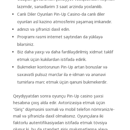
lazımdır, sənədlərim 3 saat ərzində yoxlanılıb.
Canlı Diler Oyunları Pin-Up Casino-da canlı diler
oyunları əsl kazino atmosferini yaşamaq imkanıdır.
adınızı və şifrənizi daxil edin.
Proqramı rəsmi internet saytından da yükləyə
bilərsiniz.
Biz daha yaxşı və daha fərdiləşdirilmiş xidmət təklif
etmək üçün kukilərdən istifadə edirik.
Bukmeker kontorunun Pin-Up artan bonuslar və
səxavətli pulsuz mərclər ilə e-idman və ənənəvi
turnirlərə mərc etmək üçün qanuni bukmekerdir.
Qeydiyyatdan sonra oyunçu Pin-Up casino şəxsi
hesabına çıxış əldə edir. Avtorizasiya etmək üçün
“Giriş” düyməsini sıxmalı və mobil telefon nömrəniz/e-
mail və şifrənizlə daxil olmalısınız. Oyunçulara iki
faktorlu autentifikasiyadan istifadə etmək tövsiyə
olunur ki, bu da standart giriş məlumatlarına əlavə