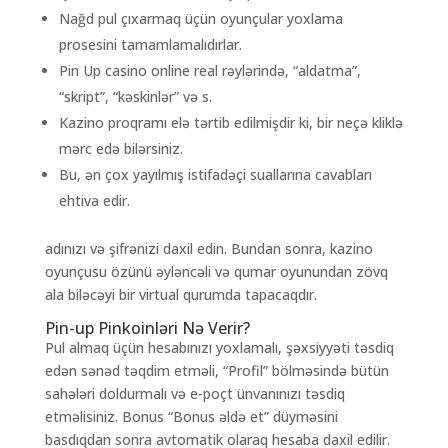
Nağd pul çıxarmaq üçün oyunçular yoxlama
prosesini tamamlamalıdırlar.
Pin Up casino online real rəylərində, “aldatma”,
“skript”, “kəskinlər” və s.
Kazino proqramı elə tərtib edilmişdir ki, bir neçə kliklə
mərc edə bilərsiniz.
Bu, ən çox yayılmış istifadəçi suallarına cavabları
ehtiva edir.
adınızı və şifrənizi daxil edin. Bundan sonra, kazino
oyunçusu özünü əyləncəli və qumar oyunundan zövq
ala biləcəyi bir virtual qurumda tapacaqdır.
Pin-up Pinkoinləri Nə Verir?
Pul almaq üçün hesabınızı yoxlamalı, şəxsiyyəti təsdiq
edən sənəd təqdim etməli, “Profil” bölməsində bütün
sahələri doldurmalı və e-poçt ünvanınızı təsdiq
etməlisiniz. Bonus “Bonus əldə et” düyməsini
basdıqdan sonra avtomatik olaraq hesaba daxil edilir.