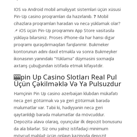
IOS və Android mobil əməliyyat sistemləri üçün xüsusi
Pin-Up casino proqramları da hazırlanıb. ❓ Mobil
cihazlara proqramları haradan və necə yükləmək olar?
📌 iOS üçün Pin-Up proqramını App Store vasitəsilə
yükləyə bilərsiniz. Proses iPhone-da hər hansı digər
proqramı quraşdırmaqdan fərqlənmir. Bukmeker
kontorunun adını daxil etməklə və sonra Bukmeyker
ikonasının yanındakı “Yükləmə” düyməsini sıxmaqla
axtarış çubuğundan istifadə etmək kifayətdir.
🎰pin Up Casino Slotları Real Pul
Üçün Çəkilməklə Və Ya Pulsuzdur
Həmçinin Pin Up casino azerbaijan klubdan mükafatı
necə geri götürmək və ya geri götürmək barədə
məlumatlar var. Təbii ki, hədiyyənin necə geri
qaytarıldığı barədə məlumatlar da mövcuddur.
Depozitə əlavə olaraq, oyunçular ilk depozit bonusunu
da ala bilərlər. Siz onu yalnız istifadəçi minimum
mövcud məbləğ üçün onlayn kazinoda depozit