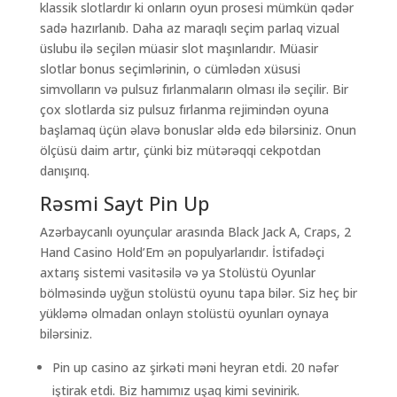
klassik slotlardır ki onların oyun prosesi mümkün qədər
sadə hazırlanıb. Daha az maraqlı seçim parlaq vizual
üslubu ilə seçilən müasir slot maşınlarıdır. Müasir
slotlar bonus seçimlərinin, o cümlədən xüsusi
simvolların və pulsuz fırlanmaların olması ilə seçilir. Bir
çox slotlarda siz pulsuz fırlanma rejimindən oyuna
başlamaq üçün əlavə bonuslar əldə edə bilərsiniz. Onun
ölçüsü daim artır, çünki biz mütərəqqi cekpotdan
danışırıq.
Rəsmi Sayt Pin Up
Azərbaycanlı oyunçular arasında Black Jack A, Craps, 2
Hand Casino Hold’Em ən populyarlarıdır. İstifadəçi
axtarış sistemi vasitəsilə və ya Stolüstü Oyunlar
bölməsində uyğun stolüstü oyunu tapa bilər. Siz heç bir
yükləmə olmadan onlayn stolüstü oyunları oynaya
bilərsiniz.
Pin up casino az şirkəti məni heyran etdi. 20 nəfər
iştirak etdi. Biz hamımız uşaq kimi sevinirik.