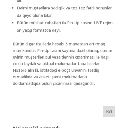
dır.
Daimi müştərilərə sadiqlik və tez-tez fərdi bonuslar
da qeyd oluna bilər.
Bütün müsbət cəhətləri ilə Pin-Up casino LIVE rejimi
ən yaxşı formatda deyil.
Bütün digər üsullarla hesabı 5 manatdan artırmaq
mümkündür. Pin-Up rəsmi saytına daxil olaraq, qumar
evinin müştəriləri pul vəsaitlərinin çıxarılması ilə bağlı
çoxlu faydalı və aktual məlumatlar tapa bilərlər.
Nəzərə alın ki, istifadəçi e-poçt ünvanını təsdiq
etmədikdə və anketi şəxsi məlumatlarla
doldurmadıqda pulun çıxarılması qadağandır.