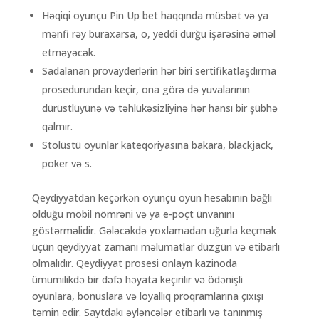
Həqiqi oyunçu Pin Up bet haqqında müsbət və ya
mənfi rəy buraxarsa, o, yeddi durğu işarəsinə əməl
etməyəcək.
Sadalanan provayderlərin hər biri sertifikatlaşdırma
prosedurundan keçir, ona görə də yuvalarının
dürüstlüyünə və təhlükəsizliyinə hər hansı bir şübhə
qalmır.
Stolüstü oyunlar kateqoriyasına bakara, blackjack,
poker və s.
Qeydiyyatdan keçərkən oyunçu oyun hesabının bağlı
olduğu mobil nömrəni və ya e-poçt ünvanını
göstərməlidir. Gələcəkdə yoxlamadan uğurla keçmək
üçün qeydiyyat zamanı məlumatlar düzgün və etibarlı
olmalıdır. Qeydiyyat prosesi onlayn kazinoda
ümumilikdə bir dəfə həyata keçirilir və ödənişli
oyunlara, bonuslara və loyallıq proqramlarına çıxışı
təmin edir. Saytdakı əyləncələr etibarlı və tanınmış