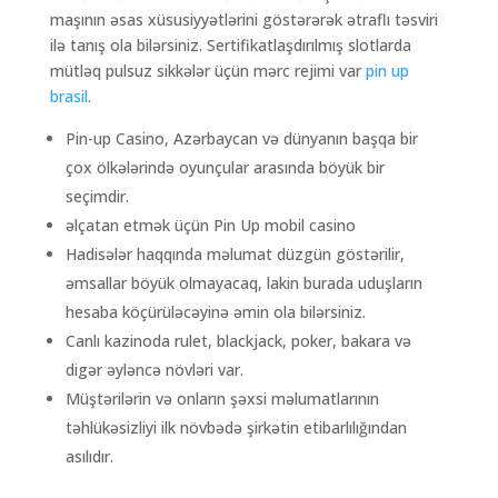
maşının əsas xüsusiyyətlərini göstərərək ətraflı təsviri
ilə tanış ola bilərsiniz. Sertifikatlaşdırılmış slotlarda
mütləq pulsuz sikkələr üçün mərc rejimi var
pin up
brasil
.
Pin-up Casino, Azərbaycan və dünyanın başqa bir
çox ölkələrində oyunçular arasında böyük bir
seçimdir.
əlçatan etmək üçün Pin Up mobil casino
Hadisələr haqqında məlumat düzgün göstərilir,
əmsallar böyük olmayacaq, lakin burada uduşların
hesaba köçürüləcəyinə əmin ola bilərsiniz.
Canlı kazinoda rulet, blackjack, poker, bakara və
digər əyləncə növləri var.
Müştərilərin və onların şəxsi məlumatlarının
təhlükəsizliyi ilk növbədə şirkətin etibarlılığından
asılıdır.