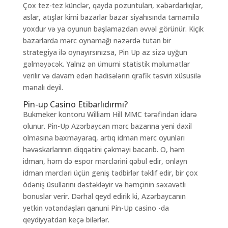
Çox tez-tez künclər, qayda pozuntuları, xəbərdarlıqlar,
aslar, atışlar kimi bazarlar bazar siyahısında tamamilə
yoxdur və ya oyunun başlamazdan əvvəl görünür. Kiçik
bazarlarda mərc oynamağı nəzərdə tutan bir
strategiya ilə oynayırsınızsa, Pin Up az sizə uyğun
gəlməyəcək. Yalnız ən ümumi statistik məlumatlar
verilir və davam edən hadisələrin qrafik təsviri xüsusilə
mənalı deyil.
Pin-up Casino Etibarlıdırmı?
Bukmeker kontoru William Hill MMC tərəfindən idarə
olunur. Pin-Up Azərbaycan mərc bazarına yeni daxil
olmasına baxmayaraq, artıq idman mərc oyunları
həvəskarlarının diqqətini çəkməyi bacarıb. O, həm
idman, həm də espor mərclərini qəbul edir, onlayn
idman mərcləri üçün geniş tədbirlər təklif edir, bir çox
ödəniş üsullarını dəstəkləyir və həmçinin səxavətli
bonuslar verir. Dərhal qeyd edirik ki, Azərbaycanın
yetkin vətəndaşları qanuni Pin-Up casino -da
qeydiyyatdan keçə bilərlər.