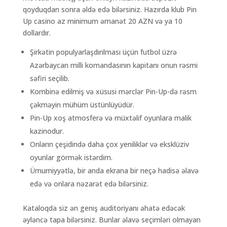
qoyduqdan sonra əldə edə bilərsiniz. Hazırda klub Pin
Up casino az minimum əmanət 20 AZN və ya 10
dollardır.
Şirkətin populyarlaşdırılması üçün futbol üzrə
Azərbaycan milli komandasının kapitanı onun rəsmi
səfiri seçilib.
Kombinə edilmiş və xüsusi mərclər Pin-Up-də rəsm
çəkməyin mühüm üstünlüyüdür.
Pin-Up xoş atmosferə və müxtəlif oyunlara malik
kazinodur.
Onların çeşidində daha çox yeniliklər və eksklüziv
oyunlar görmək istərdim.
Ümumiyyətlə, bir anda ekrana bir neçə hadisə əlavə
edə və onlara nəzarət edə bilərsiniz.
Kataloqda siz ən geniş auditoriyanı əhatə edəcək
əyləncə tapa bilərsiniz. Bunlar əlavə seçimləri olmayan