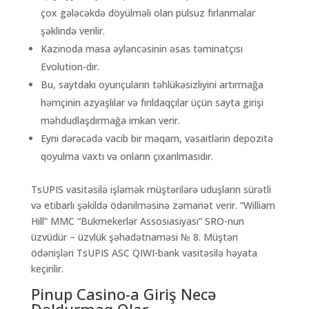
çox gələcəkdə döyülməli olan pulsuz fırlanmalar
şəklində verilir.
Kazinoda masa əyləncəsinin əsas təminatçısı
Evolution-dır.
Bu, saytdakı oyunçuların təhlükəsizliyini artırmağa
həmçinin azyaşlılar və fırıldaqçılar üçün sayta girişi
məhdudlaşdırmağa imkan verir.
Eyni dərəcədə vacib bir məqam, vəsaitlərin depozitə
qoyulma vaxtı və onların çıxarılmasıdır.
TsUPIS vasitəsilə işləmək müştərilərə uduşların sürətli
və etibarlı şəkildə ödənilməsinə zəmanət verir. “William
Hill” MMC “Bukmekerlər Assosiasiyası” SRO-nun
üzvüdür – üzvlük şəhadətnaməsi № 8. Müştəri
ödənişləri TsUPIS ASC QIWI-bank vasitəsilə həyata
keçirilir.
Pinup Casino-a Giriş Necə