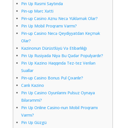
Pin Up Rəsmi Saytında
Pin-up Mərc Xətti
Pin-up Casino Aznu Necə Yükləmək Olar?
Pin Up Mobil Proqramı Varmı?
Pin-up Casino Necə Qeydiyyatdan Keçmək
Olar?
Kazinonun Dürüstlüyü Və Etibarlılığı
Pin Up Rusiyada Niyə Bu Qədər Populyardır?
Pin Up Kazino Haqqında Tez-tez Verilən
Suallar
Pin-up Casino Bonus Pul Çıxarılır?
Canlı Kazino
Pin Up Casino Oyunlarını Pulsuz Oynaya
Bilərəmmi?
Pin Up Online Casino-nun Mobil Proqramı
Varmı?
Pin Up Güzgü