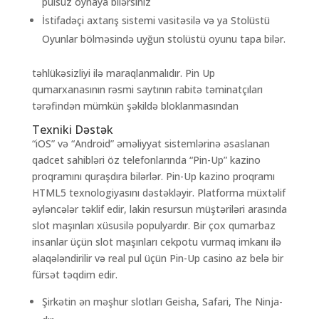
pulsuz oynaya bilərsiniz
İstifadəçi axtarış sistemi vasitəsilə və ya Stolüstü
Oyunlar bölməsində uyğun stolüstü oyunu tapa bilər.
təhlükəsizliyi ilə maraqlanmalıdır. Pin Up
qumarxanasının rəsmi saytının rabitə təminatçıları
tərəfindən mümkün şəkildə bloklanmasından
Texniki Dəstək
“iOS” və “Android” əməliyyat sistemlərinə əsaslanan
qadcet sahibləri öz telefonlarında “Pin-Up” kazino
proqramını quraşdıra bilərlər. Pin-Up kazino proqramı
HTML5 texnologiyasını dəstəkləyir. Platforma müxtəlif
əyləncələr təklif edir, lakin resursun müştəriləri arasında
slot maşınları xüsusilə populyardır. Bir çox qumarbaz
insanlar üçün slot maşınları cekpotu vurmaq imkanı ilə
əlaqələndirilir və real pul üçün Pin-Up casino az belə bir
fürsət təqdim edir.
Şirkətin ən məşhur slotları Geisha, Safari, The Ninja-