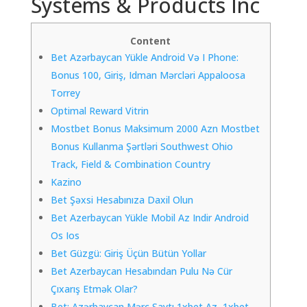
Systems & Products Inc
Content
Bet Azərbaycan Yükle Android Və I Phone:
Bonus 100, Giriş, Idman Mərcləri Appaloosa
Torrey
Optimal Reward Vitrin
Mostbet Bonus Maksimum 2000 Azn Mostbet
Bonus Kullanma Şərtləri Southwest Ohio
Track, Field & Combination Country
Kazino
Bet Şəxsi Hesabınıza Daxil Olun
Bet Azerbaycan Yükle Mobil Az Indir Android
Os Ios
Bet Güzgü: Giriş Üçün Bütün Yollar
Bet Azerbaycan Hesabından Pulu Nə Cür
Çıxarış Etmək Olar?
Bet: Azərbaycan Mərc Saytı 1xbet Az, 1xbet