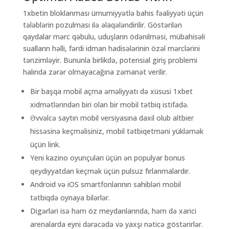
1xbetin bloklanması ümumiyyətlə bahis fəaliyyəti üçün
tələblərin pozulması ilə əlaqələndirilir. Göstərilən
qaydalar mərc qəbulu, uduşların ödənilməsi, mübahisəli
sualların həlli, fərdi idman hadisələrinin özəl mərclərini
tənzimləyir. Bununla birlikdə, potensial giriş problemi
halında zərər olmayacağına zəmanət verilir.
Bir başqa mobil açma əməliyyatı də xüsusi 1xbet
xidmətlərindən biri olan bir mobil tətbiq istifadə.
Əvvəlcə saytın mobil versiyasına daxil olub altbier
hissəsinə keçməlisiniz, mobil tətbiqetməni yükləmək
üçün link.
Yeni kazino oyunçuları üçün ən populyar bonus
qeydiyyatdan keçmək üçün pulsuz fırlanmalardır.
Android və iOS smartfonlarının sahibləri mobil
tətbiqdə oynaya bilərlər.
Digərləri isə həm öz meydanlarında, həm də xarici
arenalarda eyni dərəcədə və yaxşı nəticə göstərirlər.