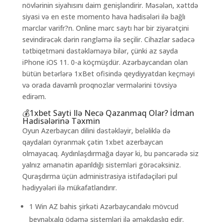
növlərinin siyahısını daim genişləndirir. Məsələn, xəttdə
siyasi və en este momento hava hadisələri ilə bağlı
mərclər varifr?n. Online mərc saytı hər bir ziyarətçini
sevindirəcək dərin rəngləmə ilə seçilir. Cihazlar sadəcə
tətbiqetməni dəstəkləməyə bilər, çünki az sayda
iPhone iOS 11. 0-a köçmüşdür. Azərbaycandan olan
bütün betərlərə 1xBet ofisində qeydiyyatdan keçməyi
və orada davamlı proqnozlar vermələrini tövsiyə
edirəm.
💰1xbet Sayti Ilə Necə Qazanmaq Olar? İdman
Hadisələrinə Təxmin
Oyun Azerbaycan dilini dəstəkləyir, beləliklə də
qaydaları öyrənmək çətin 1xbet azerbaycan
olmayacaq. Aydınlaşdırmağa dəyər ki, bu pəncərədə siz
yalnız əmanətin aparıldığı sistemləri görəcəksiniz.
Quraşdırma üçün administrasiya istifadəçiləri pul
hədiyyələri ilə mükafatlandırır.
1 Win AZ bahis şirkəti Azərbaycandakı mövcud
beynəlxalq ödəmə sistemləri ilə əməkdaşlıq edir.