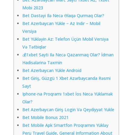
Mobi 2023
Bet Dəstəyi Ilə Necə Əlaqə Qurmaq Olar?
Bet Azerbaycan Yükle – Az Indir – Mobil
Versiya
Bet Yükləyin Az: Telefon Üçün Mobil Versiya
Və Tətbiqlər
💰1xbet Sayti Ilə Necə Qazanmaq Olar? İdman
Hadisələrinə Təxmin
Bet Azerbaycan Yükle Android
Bet Giriş, Güzgü 1 Xbet Azərbaycanda Rəsmi
Sayt
Iphone-na Proqramı 1xbet İos Necə Yükləmək
Olar?
Bet Azerbaycan Giriş Login Və Qeydiyyat Yukle
Bet Mobile Bonus 2021
Bet Mobile Apk Smartfon Proqramını Yükləy
Peru Travel Guide, General Information About