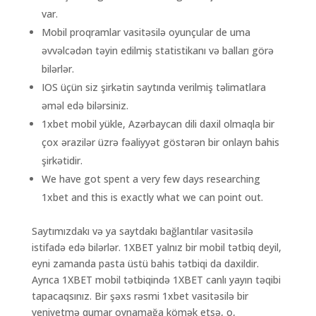
var.
Mobil proqramlar vasitəsilə oyunçular de uma
əvvəlcədən təyin edilmiş statistikanı və balları görə
bilərlər.
IOS üçün siz şirkətin saytında verilmiş təlimatlara
əməl edə bilərsiniz.
1xbet mobil yükle, Azərbaycan dili daxil olmaqla bir
çox ərazilər üzrə fəaliyyət göstərən bir onlayn bahis
şirkətidir.
We have got spent a very few days researching
1xbet and this is exactly what we can point out.
Saytımızdakı və ya saytdakı bağlantılar vasitəsilə
istifadə edə bilərlər. 1XBET yalnız bir mobil tətbiq deyil,
eyni zamanda pasta üstü bahis tətbiqi da daxildir.
Ayrıca 1XBET mobil tətbiqində 1XBET canlı yayın təqibi
tapacaqsınız. Bir şəxs rəsmi 1xbet vasitəsilə bir
yeniyetmə qumar oynamağa kömək etsə, o,