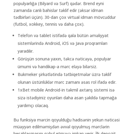
populyarlığa (Bilyard və Surf) qədər. Brend eyni
zamanda canlı bahislər təklif edir (əksər idman
tədbirləri üçün). 30-dan çox virtual idman mövcuddur
(futbol, ​​xokkey, tennis və daha çox).
Telefon və tablet istifadə qala bütün əməliyyat
sistemlərində Android, iOS və Java proqramları
yaradılır.
Görüşün sonuna yaxın, təkcə nəticəyə, populyar
ümumi və handikap-a mərc eləyə bilərsiz.
Bukmeker şirkətlətində tətbiqetmələr üzrə təklif
olunan üstünlüklər mərc zamanı əsas rol ifadə edir.
1xBet mobile Android-in təkmil axtarış sistemi isə
sizə istədiyiniz oyunları daha asan şəkildə tapmağa
yardımçı olacaq.
Bu funksiya mərcin qoyulduğu hadisənin yekun nəticəsi
müəyyən edilməmişdən əvvəl qoyulmuş mərclərin
hesablaşmasını qəbul etməyə imkan verir. İlk depozit