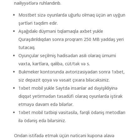
nailiyyətlərə ruhlandırıb.
Mostbet sizə oyunlarda uğurlu olmaq üçün ən uyğun
şərtləri təqdim edir.
Aşağıdakı düyməni tıqlamaqla axbet yukle
Quraşdırıldıqdan sonra proqram 250 MB yaddaş yeri
tutacaq.
Oyunçular seçilmiş hadisədən asılı olaraq ümumi
vaxta, kartlara, qalibə, cüt/tək və s.
Bukmeker kontorunda avtorizasiyadan sonra 1xbet,
siz depazit qoya və vəsait çıxara biləcəksiniz.
1xbet mobil yukle Saytda insanlar ad dəyişikliyinə
diqqət yetirmədən təsadüfi olaraq oyunlarda iştirak
etməyə davam edə bilərlər.
1xbet mobil tətbiqi vasitəsilə, fərqli ödəniş metodları
ilə ödəniş edə bilərsiniz.
Ondan istifadə etmək üçün nəticəni kupona əlavə