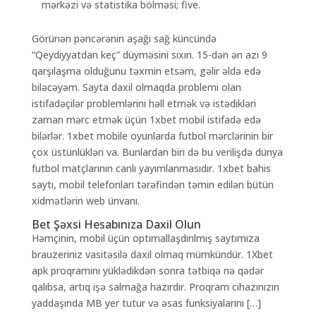
mərkəzi və statistika bölməsi; five.
Görünən pəncərənin aşağı sağ küncündə
“Qeydiyyatdan keç” düyməsini sıxın. 15-dən ən azı 9
qarşılaşma olduğunu təxmin etsəm, gəlir əldə edə
biləcəyəm. Sayta daxil olmaqda problemi olan
istifadəçilər problemlərini həll etmək və istədikləri
zaman mərc etmək üçün 1xbet mobil istifadə edə
bilərlər. 1xbet mobile oyunlarda futbol mərclərinin bir
çox üstünlükləri va. Bunlardan biri də bu verilişdə dünya
futbol matçlarının canlı yayımlanmasıdır. 1xbet bahis
saytı, mobil telefonları tərəfindən təmin edilən bütün
xidmətlərin web ünvanı.
Bet Şəxsi Hesabınıza Daxil Olun
Həmçinin, mobil üçün optimallaşdırılmış saytımıza
brauzeriniz vasitəsilə daxil olmaq mümkündür. 1Xbet
apk proqramını yüklədikdən sonra tətbiqə nə qədər
qalıbsa, artıq işə salmağa hazırdır. Proqram cihazınızın
yaddaşında MB yer tutur və əsas funksiyalarını […]