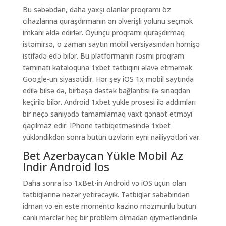
Bu səbəbdən, daha yaxşı olanlar proqramı öz
cihazlarına quraşdırmanın ən əlverişli yolunu seçmək
imkanı əldə edirlər. Oyunçu proqramı quraşdırmaq
istəmirsə, o zaman saytın mobil versiyasından həmişə
istifadə edə bilər. Bu platformanın rəsmi proqram
təminatı kataloquna 1xbet tətbiqini əlavə etməmək
Google-un siyasətidir. Hər şey iOS 1x mobil saytında
edilə bilsə də, birbaşa dəstək bağlantısı ilə sınaqdan
keçirilə bilər. Android 1xbet yukle prosesi ilə addımları
bir neçə saniyədə tamamlamaq vaxt qənaət etməyi
qaçılmaz edir. IPhone tətbiqetməsində 1xbet
yükləndikdən sonra bütün üzvlərin eyni nailiyyətləri var.
Bet Azerbaycan Yükle Mobil Az
Indir Android Ios
Daha sonra isə 1xBet-in Android və iOS üçün olan
tətbiqlərinə nəzər yetirəcəyik. Tətbiqlər səbəbindən
idman və en este momento kazino məzmunlu bütün
canlı mərclər heç bir problem olmadan qiymətləndirilə