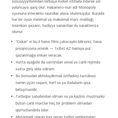
xüsusiyyətlərindən birbaşa evdən istifadə edərək əsl
əyləncəyə qərq olur. Habanero-nun adi Monopoly
oyununa interaktiv raundlar əlavə olunmuşdur. Burada
hər bir oyun minimal və maksimal mərc məbləği,
mümkün qazanc, hədiyyə variantları ilə xarakterizə
olunur.
“Oskar” ın bu il hansı filmi çəkəcəyini bilirsiniz, hava
proqnozuna əminik — 1xBet AZ hamıya pul
qazanmağa imkan verəcək.
Hətta aşağıda da vaxtından əvvəl və canlı rejimdə
xəttə giriş əldə edirəm.
Bu bonusları aktivləşdirmək istifadəçi təcrübəsi
təmin üçün rəqəm, hərf və ya ifadələrin qısa
birləşməsidir.
Tətbiqlər səbəbindən idman və ya kazino məzmunlu
bütün canlı mərclər heç bir problem olmadan
qiymətləndirilə bilər.
Mütəmadi olaraq baş verən tətbiq yeniləmələri