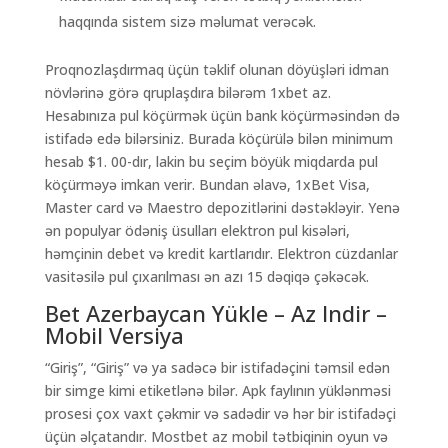
haqqında sistem sizə məlumat verəcək.
Proqnozlaşdırmaq üçün təklif olunan döyüşləri idman
növlərinə görə qruplaşdıra bilərəm 1xbet az.
Hesabınıza pul köçürmək üçün bank köçürməsindən də
istifadə edə bilərsiniz. Burada köçürülə bilən minimum
hesab $1. 00-dır, lakin bu seçim böyük miqdarda pul
köçürməyə imkan verir. Bundan əlavə, 1xBet Visa,
Master card və Maestro depozitlərini dəstəkləyir. Yenə
ən populyar ödəniş üsulları elektron pul kisələri,
həmçinin debet və kredit kartlarıdır. Elektron cüzdanlar
vasitəsilə pul çıxarılması ən azı 15 dəqiqə çəkəcək.
Bet Azerbaycan Yükle – Az Indir –
Mobil Versiya
“Giriş”, “Giriş” və ya sadəcə bir istifadəçini təmsil edən
bir simge kimi etiketlənə bilər. Apk faylının yüklənməsi
prosesi çox vaxt çəkmir və sadədir və hər bir istifadəçi
üçün əlçatandır. Mostbet az mobil tətbiqinin oyun və