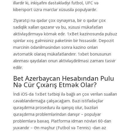
illərdir ki, inkişafını dəstəklədiyi futbol, UFC və
kibersport üzrə mərclər xüsusilə populyardır.
Ziyarətçi nə qədər çox oynayırsa, bir o qədər çox
sadiqlik xalları qazanır və bu, xüsusi mükafatları
aktivləşdirməyə kömək edir. 1xBet kazinosunda pulsuz
spinlər xoş gəlmisiniz paketinin bir hissəsidir. Depozit
mərcinin ödənilməsindən sonra kazino onları
avtomatik olaraq mükafatlandırır. 1xbet bonusunun
alınması qaydaları onun aktivləşdirilməsi zamanı təsvir
edilir.
Bet Azerbaycan Hesabından Pulu
Nə Cür Çıxarış Etmək Olar?
İndi iOS-da 1xBet tətbiqi ilə bağlı ən çox verilən sualları
cavablandırmağa çalışacağam. Bəzi istifadəçilər
quraşdırma proseduru ilə qarışıq olur, bəziləri
quraşdırma problemlərindən danışır – populyar
problemlərə baxaq. Platforma idman növləri 60-dan
yuxarıdır – Ən məşhur (Futbol və Tennis) -dən az