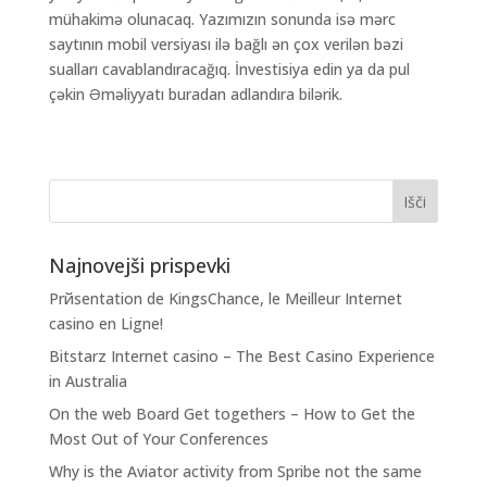
mühakimə olunacaq. Yazımızın sonunda isə mərc
saytının mobil versiyası ilə bağlı ən çox verilən bəzi
sualları cavablandıracağıq. İnvestisiya edin ya da pul
çəkin Əməliyyatı buradan adlandıra bilərik.
Najnovejši prispevki
Prйsentation de KingsChance, le Meilleur Internet
casino en Ligne!
Bitstarz Internet casino – The Best Casino Experience
in Australia
On the web Board Get togethers – How to Get the
Most Out of Your Conferences
Why is the Aviator activity from Spribe not the same