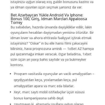
istəyinizə uyğun olaraq xoş gəldin bonusunu kazino və
ya idman oyunları üçün seçmək şansınız da var.
Bet Azərbaycan Yükle Android Və Iphone:
Bonus 100, Giriş, Idman Mərcləri Appaloosa
Torrey
Bu səbəbdən, hazırda ünvanda dəyişikliklər edilir, lakin
oyunçuların hesabları dəyişmədən yenisinə ötürülür. Bir
idman lover və ahora ehtirasla fəaliyyət iştirak etmək
istəyirsiniz? “Oskar” ın bu elle hansı filmi çəkəcəyini
bilirsiniz, hava proqnozuna əminik — 1xBet AZ hamıya
pul qazanmağa imkan verəcək. Əgər belədirsə, 1xbet
sizin üçün ən yaxşı bahis saytıdır və ya bukmеykеr
kontoru.
Proqram vasitəsilə oyunçular ən vacib əməliyyatları –
qeydiyyatdan keçə, yoxlamadan keçə, pul
əməliyyatları apara və mərc edə bilərlər.
Xeyr, mərc saytı mobil istifadəçilər üçün xüsusi
bonus kampaniyasına sahib deyil.
Unutmayın ki, alternativ üsullara uyğun olaraq