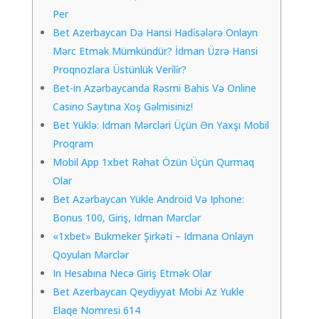
Per
Bet Azerbaycan Də Hansi Hadi̇sələrə Onlayn
Mərc Etmək Mümkündür? İdman Üzrə Hansi
Proqnozlara Üstünlük Veri̇li̇r?
Bet-in Azərbaycanda Rəsmi Bahis Və Online
Casino Saytına Xoş Gəlmisiniz!
Bet Yüklə: Idman Mərcləri Üçün Ən Yaxşı Mobil
Proqram
Mobil App 1xbet Rahat Özün Üçün Qurmaq
Olar
Bet Azərbaycan Yükle Android Və Iphone:
Bonus 100, Giriş, Idman Mərclər
«1xbet» Bukmeker Şirkəti – Idmana Onlayn
Qoyulan Mərclər
In Hesabına Necə Giriş Etmək Olar
Bet Azerbaycan Qeydiyyat Mobi Az Yukle
Elaqe Nomresi 614