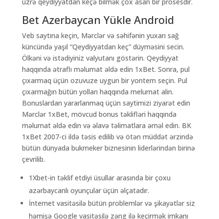
üzrə qeydiyyatdan keçə bilmək çox asan bir prosesdir.
Bet Azerbaycan Yükle Android
Veb saytına keçin, Mərclər və səhifənin yuxarı sağ
küncündə yaşıl “Qeydiyyatdan keç” düyməsini secin.
Ölkəni və istədiyiniz valyutanı göstərin. Qeydiyyat
haqqında ətraflı məlumat əldə edin 1xBet. Sonra, pul
çıxarmaq üçün ozuvuze uygun bir yontem seçin. Pul
çıxarmağın bütün yolları haqqında melumat alin.
Bonuslardan yararlanmaq üçün saytimizi ziyarət edin
Mərclər 1xBet, mövcud bonus təklifləri haqqında
məlumat əldə edin və əlavə təlimatlara əməl edin. BK
1xBet 2007-ci ildə təsis edilib və ötən müddət ərzində
bütün dünyada bukmeker biznesinin liderlərindən birinə
çevrilib.
1Xbet-in təklif etdiyi üsullar arasında bir çoxu
azərbaycanlı oyunçular üçün əlçatadır.
İnternet vasitəsilə bütün problemlər və şikayətlər siz
həmişə Google vasitəsilə zəng ilə keçirmək imkanı