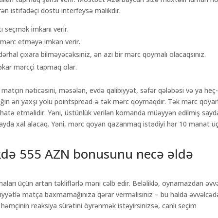
n istifadəçi dostu interfeysə malikdir.
ı seçmək imkanı verir.
 mərc etməyə imkan verir.
dərhal çıxara bilməyəcəksiniz, ən azı bir mərc qoymalı olacaqsınız.
əkar mərcçi tapmaq olar.
 matçın nəticəsini, məsələn, evdə qalibiyyət, səfər qələbəsi və ya heç
ağın ən yaxşı yolu pointspread-ə tək mərc qoymaqdır. Tək mərc qoya
atə etməlidir. Yəni, üstünlük verilən komanda müəyyən edilmiş sayd
 sayda xal alacaq. Yəni, mərc qoyan qazanmaq istədiyi hər 10 manat ü
kdə 555 AZN bonusunu necə əldə
rı üçün artan təkliflərlə məni cəlb edir. Beləliklə, oynamazdan əvv
iyyətlə matça baxmamağınıza qərar verməlisiniz – bu halda əvvəlcəd
həmçinin reaksiya sürətini öyrənmək istəyirsinizsə, canlı seçim