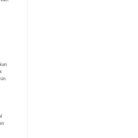
-
rkən
a
çün
əl
ən