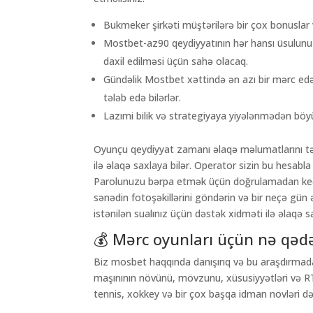
Bukmeker şirkəti müştərilərə bir çox bonuslar 
Mostbet-az90 qeydiyyatının hər hansı üsulu
daxil edilməsi üçün sahə olacaq.
Gündəlik Mostbet xəttində ən azı bir mərc edən
tələb edə bilərlər.
Lazımi bilik və strategiyaya yiyələnmədən b
Oyunçu qeydiyyat zamanı əlaqə məlumatlarını t
ilə əlaqə saxlaya bilər. Operator sizin bu hesab
Parolunuzu bərpa etmək üçün doğrulamadan keçmə
sənədin fotoşəkillərini göndərin və bir neçə gün
istənilən sualınız üçün dəstək xidməti ilə əlaqə sa
💰 Mərc oyunları üçün nə qəd
Biz mosbet haqqında danışırıq və bu araşdırmada şi
maşınının növünü, mövzunu, xüsusiyyətləri və RT
tennis, xokkey və bir çox başqa idman növləri də 