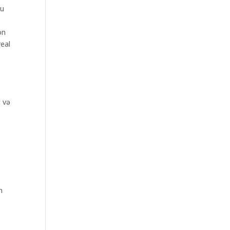
lu
on
real
t və
m