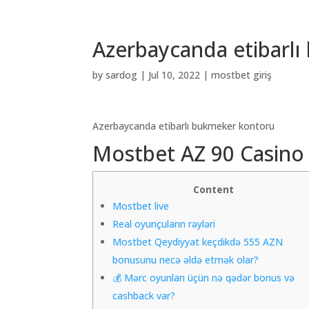
Azerbaycanda etibarl
by
sardog
|
Jul 10, 2022
|
mostbet giriş
Azerbaycanda etibarlı bukmeker kontoru
Mostbet AZ 90 Casino
Content
Mostbet live
Real oyunçuların rəyləri
Mostbet Qeydiyyat keçdikdə 555 AZN
bonusunu necə əldə etmək olar?
💰 Mərc oyunları üçün nə qədər bonus və
cashback var?