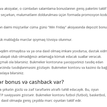
və aksiyalar, o cümlədən salamlama bonuslarının geniş paketini təklif 
nu seçərkən, məlumatların doldurulması üçün formada promosyon ko
 daimi müştərilər cümə günü “Win ​​​​Friday” aksiyasında depozit bon
öyük məbləğdə mərclər qoymaq tövsiyə olunmur.
əqdim etməyibsə və ya ona daxil olmaq imkanı yoxdursa, dəstək xidm
la əlaqəli olub-olmadığınızı anlamağa kömək edəcək suallar verəcək.
li ola bilərsiniz. Bukmeker kontoruna şəxsiyyətinizi təsdiq edən
 ərzində təsdiqlənməsini gözləyin. Bukmeker kontoru və kazino ilə bağ
xlaya bilərsiniz.
ər bonus və cashback var?
rkətin güclü və zəif tərəflərini ətraflı təhlil edəcəyik. Bu, oyun
P səviyyəsini göstərir. Bukmeker kontoru futbol (futbol), basketbol,
daxil olmaqla geniş çeşiddə mərc oyunları təklif edir.