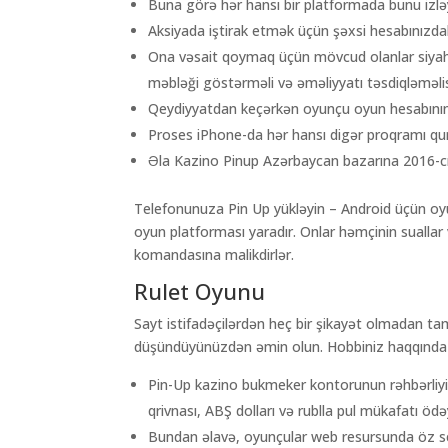
Buna görə hər hansı bir platformada bunu izləy
Aksiyada iştirak etmək üçün şəxsi hesabınızda
Ona vəsait qoymaq üçün mövcud olanlar siyahı
məbləği göstərməli və əməliyyatı təsdiqləməlis
Qeydiyyatdan keçərkən oyunçu oyun hesabının 
Proses iPhone-da hər hansı digər proqramı qu
Əla Kazino Pinup Azərbaycan bazarına 2016-cı ildə
Telefonunuza Pin Up yükləyin – Android üçün oyu
oyun platforması yaradır. Onlar həmçinin suall
komandasına malikdirlər.
Rulet Oyunu
Sayt istifadəçilərdən heç bir şikayət olmadan tam
düşündüyünüzdən əmin olun. Hobbiniz haqqında 
Pin-Up kazino bukmeker kontorunun rəhbərliyi 
qrivnası, ABŞ dolları və rublla pul mükafatı ödəy
Bundan əlavə, oyunçular web resursunda öz se