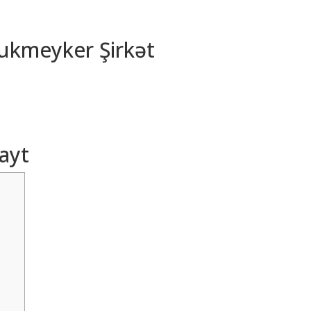
ukmeyker Şirkət
ayt