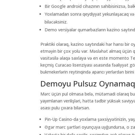
Bir Google android cihazının sahibisinizsə, bəlkə
Yoxlamadan sonra qeydiyyat yekunlaşacaq və 
biləcəksiniz.
Demo versiyalar qumarbazların kazino saytınd
Praktiki olaraq, kazino saytındaki hər hansı bir
etməyin bir çox yolu var. Məsləhət almaq üçün 
vasitəsilə əlaqə saxlaya və en este momento Te
keçmiş Curacao lisenziyası əsasında fəaliyyət gös
bukmekerlərin reytinqində aparıcı yerlərdən birini
Demoyu Pulsuz Oynama
Mərc üçün pul olmasa belə, mütəmadi olaraq bu
yayımlanan verilişləri, hətta tədbir yüksək səvi
əsası pulu çıxara bilərsən.
Pin-Up Casino-da yoxlama şəxsiyyətinizin, yaşını
Əgər mərc şərtləri oyunçuya uyğundursa, o zam
Valyuta bir dəfə seçilir, seçimdən asılı olaraq 