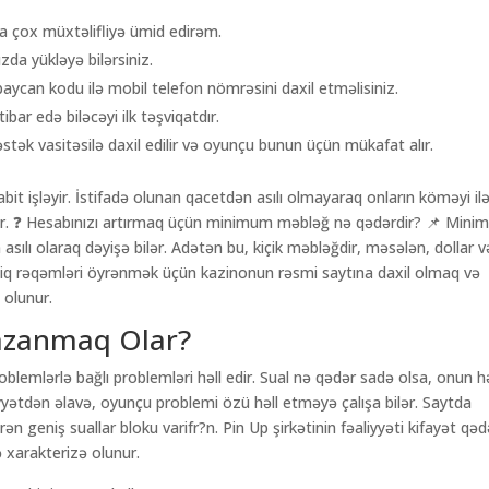
ha çox müxtəlifliyə ümid edirəm.
zda yükləyə bilərsiniz.
aycan kodu ilə mobil telefon nömrəsini daxil etməlisiniz.
bar edə biləcəyi ilk təşviqatdır.
əstək vasitəsilə daxil edilir və oyunçu bunun üçün mükafat alır.
it işləyir. İstifadə olunan qacetdən asılı olmayaraq onların köməyi il
r. ❓ Hesabınızı artırmaq üçün minimum məbləğ nə qədərdir? 📌 Min
ılı olaraq dəyişə bilər. Adətən bu, kiçik məbləğdir, məsələn, dollar v
əqiq rəqəmləri öyrənmək üçün kazinonun rəsmi saytına daxil olmaq və
 olunur.
azanmaq Olar?
blemlərlə bağlı problemləri həll edir. Sual nə qədər sadə olsa, onun hə
iyyətdən əlavə, oyunçu problemi özü həll etməyə çalışa bilər. Saytda
rən geniş suallar bloku varifr?n. Pin Up şirkətinin fəaliyyəti kifayət qəd
ə xarakterizə olunur.