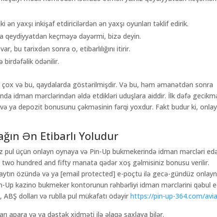
ən yaxşı inkişaf etdiricilərdən ən yaxşı oyunları təklif edirik.
a qeydiyyatdan keçməyə dəyərmi, bizə deyin.
bu tarixdən sonra o, etibarlılığını itirir.
irdəfəlik ödənilir.
 çox və bu, qaydalarda göstərilmişdir. Və bu, həm əmanətdən sonra
a idman mərclərindən əldə etdikləri uduşlara aiddir. İlk dəfə gecikm
u və ya depozit bonusunu çəkməsinin fərqi yoxdur. Fakt budur ki, onla
ın Ən Etibarlı Yoludur
z pul üçün onlayn oynaya və Pin-Up bukmekerində idman mərcləri ed
a two hundred and fifty manata qədər xoş gəlmisiniz bonusu verilir.
 saytın özündə və ya [email protected] e-poçtu ilə gecə-gündüz onlay
 Pin-Up kazino bukmeker kontorunun rəhbərliyi idman mərclərini qəbul e
, ABŞ dolları və rublla pul mükafatı ödəyir
https://pin-up-364.com/avia
rı apara və ya dəstək xidməti ilə əlaqə saxlaya bilər.