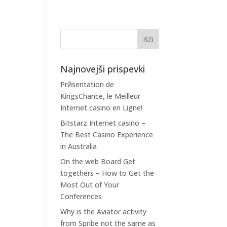
Najnovejši prispevki
Prйsentation de
KingsChance, le Meilleur
Internet casino en Ligne!
Bitstarz Internet casino –
The Best Casino Experience
in Australia
On the web Board Get
togethers – How to Get the
Most Out of Your
Conferences
Why is the Aviator activity
from Spribe not the same as