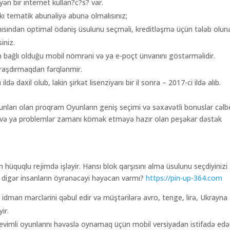
ən bir internet kullan?c?s? var.
kı tematik abunəliyə abunə olmalısınız;
sından optimal ödəniş üsulunu seçməli, kreditləşmə üçün tələb olun
iniz.
bağlı olduğu mobil nömrəni və ya e-poçt ünvanını göstərməlidir.
raşdırmaqdan fərqlənmir.
 daxil olub, lakin şirkət lisenziyanı bir il sonra – 2017-ci ildə alıb.
nları olan proqram Oyunların geniş seçimi və səxavətli bonuslar cəlb
ar və ya problemlər zamanı kömək etməyə hazır olan peşəkar dəstək
 hüquqlu rejimdə işləyir. Hansı blok qarşısını alma üsulunu seçdiyinizi
digər insanların öyrənəcəyi həyəcan varmı?
https://pin-up-364.com
idman mərclərini qəbul edir və müştərilərə avro, tenge, lirə, Ukrayna
ir.
vimli oyunlarını həvəslə oynamaq üçün mobil versiyadan istifadə edə