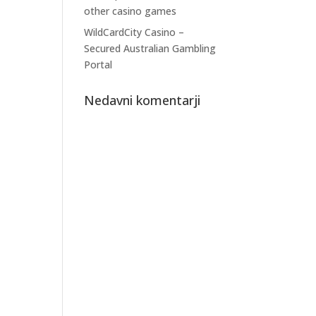
other casino games
WildCardCity Casino –
Secured Australian Gambling
Portal
Nedavni komentarji