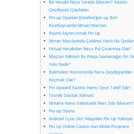
Bir Hesabı Necə Yarada Bilərəm? Kazino
Qeydiyyatı Qaydaları
Pin-up Oyunları [newline]pin-up Bet:
Azərbaycanda Idman Mərcləri
Rəsmi Saytın Icmalı Pin Up
İdman Mərclərində Çəkilmə Vaxtı Nə Qədərd
Virtual Hesabdan Necə Pul Çıxarmaq Olar?
Müştəri Xidməti Ilə Əlaqə Saxlamağın Ən Ya
Yolu Nədir?
Bukmeker Kontorunda Necə Qeydiyyatdan
Keçmək Olar?
Pin Upward Kazino Hansı Oyun Təklif Edir?
Texniki Dəstək Xidməti
İdmana Hansı Valyutada Mərc Edə Bilərəm?
Pin-up Oyunu
Android Üçün Slot Maşınları Pin Up Yükləyin
Pin Up Online Casino-nun Mobil Proqramı