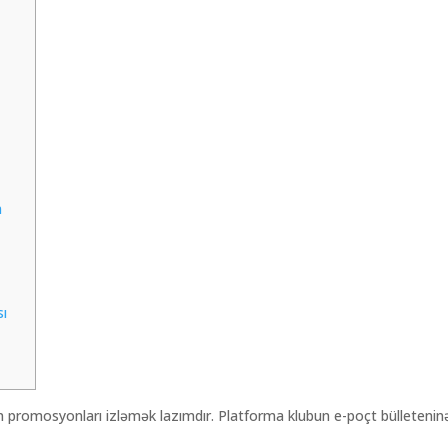
n
sı
 promosyonları izləmək lazımdır. Platforma klubun e-poçt bülletenin